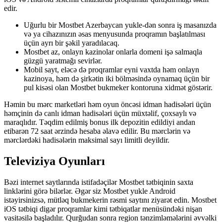
edir.
Uğurlu bir Mostbet Azerbaycan yukle-dən sonra iş masanızda
və ya cihazınızın əsas menyusunda proqramın başlatılması
üçün ayrı bir şəkil yaradılacaq.
Mostbet az, onlayn kazinolar onlarla domeni işə salmaqla
güzgü yaratmağı sevirlər.
Mobil sayt, eləcə də proqramlar eyni vaxtda həm onlayn
kazinoya, həm də şirkətin iki bölməsində oynamaq üçün bir
pul kisəsi olan Mostbet bukmeker kontoruna xidmət göstərir.
Həmin bu mərc marketləri həm oyun öncəsi idman hadisələri üçün
həmçinin də canlı idman hadisələri üçün müxtəlif, çoxsaylı və
maraqlıdır. Təqdim edilmiş bonus ilk depozitin edildiyi andan
etibarən 72 saat ərzində hesaba əlavə edilir. Bu mərclərin və
mərclərdəki hadisələrin maksimal sayı limitli deyildir.
Televiziya Oyunları
Bəzi internet saytlarında istifadəçilər Mostbet tətbiqinin saxta
linklərini görə bilərlər. Əgər siz Mostbet yukle Android
istəyirsinizsə, mütləq bukmekerin rəsmi saytını ziyarət edin. Mostbet
iOS tətbiqi digər proqramlar kimi tətbiqatlar menüsündəki nişan
vasitəsilə başladılır. Qurğudan sonra region tənzimləmələrini əvvəlki