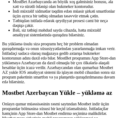
MostBet Azərbaycanda ən böyük xoş gəlmisiniz bonusu, əla
xətt və sürətli ödənişi olan bukmeker kontorudur.
İndi müxtəlif xidmətlər təqdim edən müasir şirkəti smartfonlar
üçün ayrıca bir tətbiq olmadan təsəvvür etmək çətin.
Tətbiqdən istifadə edərək qeydiyyat prosesi cəmi bir neçə
dəqiqə çəkir.
Bəli, siz tətbiqi məhdud sayda cihazda, hətta müxtəlif
əməliyyat sistemlərində quraşdıra bilərsiniz.
Bu yükləmə üsulu sizə proqramı heç bir problem olmadan
quraşdırmağa və onun xüsusiyyətlərindən yararlanmağa imkan verir.
İstifadəçi sadəcə olaraq mağazaya gedib axtarışa bukmeker
kontorunun adını daxil edə bilər. MostBet proqramını App Store-dan
yükləməyə Azərbaycan da daxil olmaqla bir çox ölkələrlə əlaqəli
hesablar üçün icazə verilir. Azərbaycandan olan qumarbaz Mostbet
AZ yukle IOS əməliyyat sistemi ilə işləyən mobil cihazdan sonra siz
proqram paketinin smartfon və ya planşetdə quraşdırılmasına davam
edə bilərsiniz.
Mostbet Azerbaycan Yükle – yükləmə az
Onlayn qumar müəssisəsinin rəsmi saytından Mostbet indir üçün
proqramlar bölməsinə xüsusi bir keçid izləməlisiniz. İstifadəçilər
həmçinin App Store-dan Mostbet endirmə seçiminə malikdirlər.