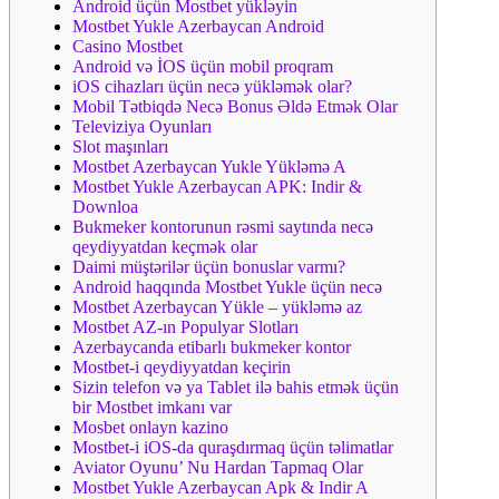
Android üçün Mostbet yükləyin
Mostbet Yukle Azerbaycan Android
Casino Mostbet
Android və İOS üçün mobil proqram
iOS cihazları üçün necə yükləmək olar?
Mobil Tətbiqdə Necə Bonus Əldə Etmək Olar
Televiziya Oyunları
Slot maşınları
Mostbet Azerbaycan Yukle Yükləmə A
Mostbet Yukle Azerbaycan APK: Indir &
Downloa
Bukmeker kontorunun rəsmi saytında necə
qeydiyyatdan keçmək olar
Daimi müştərilər üçün bonuslar varmı?
Android haqqında Mostbet Yukle üçün necə
Mostbet Azerbaycan Yükle – yükləmə az
Mostbet AZ-ın Populyar Slotları
Azerbaycanda etibarlı bukmeker kontor
Mostbet-i qeydiyyatdan keçirin
Sizin telefon və ya Tablet ilə bahis etmək üçün
bir Mostbet imkanı var
Mosbet onlayn kazino
Mostbet-i iOS-da quraşdırmaq üçün təlimatlar
Aviator Oyunu’ Nu Hardan Tapmaq Olar
Mostbet Yukle Azerbaycan Apk & Indir A