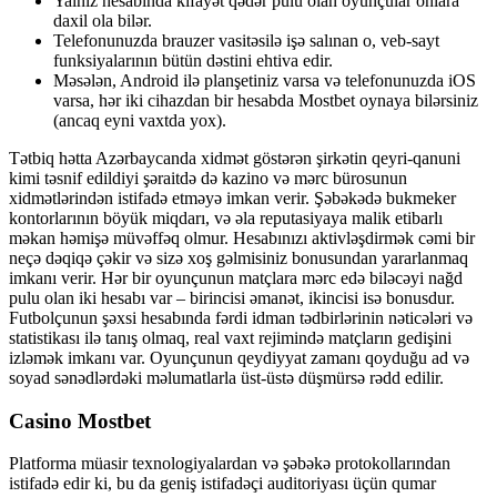
Yalnız hesabında kifayət qədər pulu olan oyunçular onlara
daxil ola bilər.
Telefonunuzda brauzer vasitəsilə işə salınan o, veb-sayt
funksiyalarının bütün dəstini ehtiva edir.
Məsələn, Android ilə planşetiniz varsa və telefonunuzda iOS
varsa, hər iki cihazdan bir hesabda Mostbet oynaya bilərsiniz
(ancaq eyni vaxtda yox).
Tətbiq hətta Azərbaycanda xidmət göstərən şirkətin qeyri-qanuni
kimi təsnif edildiyi şəraitdə də kazino və mərc bürosunun
xidmətlərindən istifadə etməyə imkan verir. Şəbəkədə bukmeker
kontorlarının böyük miqdarı, və əla reputasiyaya malik etibarlı
məkan həmişə müvəffəq olmur. Hesabınızı aktivləşdirmək cəmi bir
neçə dəqiqə çəkir və sizə xoş gəlmisiniz bonusundan yararlanmaq
imkanı verir. Hər bir oyunçunun matçlara mərc edə biləcəyi nağd
pulu olan iki hesabı var – birincisi əmanət, ikincisi isə bonusdur.
Futbolçunun şəxsi hesabında fərdi idman tədbirlərinin nəticələri və
statistikası ilə tanış olmaq, real vaxt rejimində matçların gedişini
izləmək imkanı var. Oyunçunun qeydiyyat zamanı qoyduğu ad və
soyad sənədlərdəki məlumatlarla üst-üstə düşmürsə rədd edilir.
Casino Mostbet
Platforma müasir texnologiyalardan və şəbəkə protokollarından
istifadə edir ki, bu da geniş istifadəçi auditoriyası üçün qumar