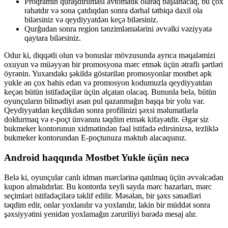
Proqramın quraşdırılması avtomatik olaraq başlanacaq, bu çox
rahatdır və sona çatdıqdan sonra dərhal tətbiqə daxil ola
bilərsiniz və qeydiyyatdən keçə bilərsiniz.
Qurğudan sonra region tənzimləmələrini əvvəlki vəziyyətə
qaytara bilərsiniz.
Odur ki, diqqətli olun və bonuslar mövzusunda ayrıca məqaləmizi
oxuyun və müəyyən bir promosyona mərc etmək üçün ətraflı şərtləri
öyrənin. Yuxarıdakı şəkildə göstərilən promosyonlar mostbet apk
yukle ən çox bahis edən və promosyon kodumuzla qeydiyyatdan
keçən bütün istifadəçilər üçün əlçatan olacaq. Bununla belə, bütün
oyunçuların bilmədiyi asan pul qazanmağın başqa bir yolu var.
Qeydiyyatdan keçdikdən sonra profilinizi şəxsi məlumatlarla
doldurmaq və e-poçt ünvanını təqdim etmək kifayətdir. Əgər siz
bukmeker kontorunun xidmətindən fəal istifadə edirsinizsə, tezliklə
bukmeker kontorundan E-poçtunuza məktub alacaqsınız.
Android haqqında Mostbet Yukle üçün necə
Belə ki, oyunçular canlı idman mərclərinə qatılmaq üçün əvvəlcədən
kupon almalıdırlar. Bu kontorda xeyli sayda mərc bazarları, mərc
seçimləri istifadəçilərə təklif edilir. Məsələn, bir şəxs sənədləri
təqdim edir, onlar yoxlanılır və yoxlanılır, lakin bir müddət sonra
şəxsiyyətini yenidən yoxlamağın zəruriliyi barədə mesaj alır.