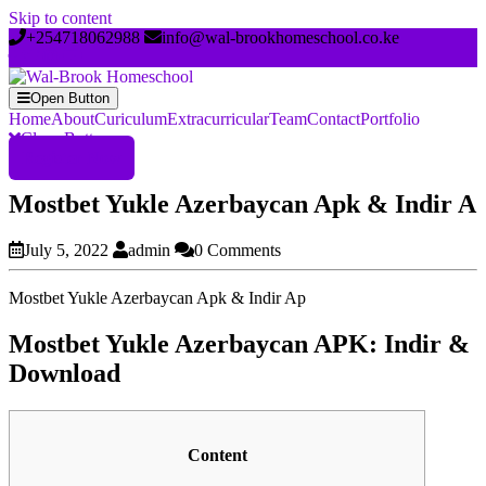
Skip to content
+254718062988
info@wal-brookhomeschool.co.ke
Open Button
Home
About
Curiculum
Extracurricular
Team
Contact
Portfolio
Close Button
Register Now
Mostbet Yukle Azerbaycan Apk & Indir A
July 5, 2022
admin
0 Comments
Mostbet Yukle Azerbaycan Apk & Indir Ap
Mostbet Yukle Azerbaycan APK: Indir &
Download
Content