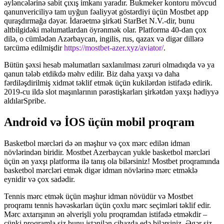
əyləncələrinə sabit çıxış imkanı yaradır. Bukmeker kontoru mövcud
qanunvericiliyə tam uyğun fəaliyyət göstərdiyi üçün Mostbet app
quraşdırmağa dəyər. İdarəetmə şirkəti StarBet N.V.-dir, bunu
altbilgidəki məlumatlardan öyrənmək olar. Platforma 40-dan çox
dilə, o cümlədən Azərbaycan, ingilis, rus, qazax və digər dillərə
tərcümə edilmişdir
https://mostbet-azer.xyz/aviator/
.
Bütün şəxsi hesab məlumatları saxlanılması zəruri olmadıqda və ya
qanun tələb etdikdə məhv edilir. Biz daha yaxşı və daha
fərdiləşdirilmiş xidmət təklif etmək üçün kukilərdən istifadə edirik.
2019-cu ildə slot maşınlarının pərəstişkarları şirkətdən yaxşı hədiyyə
aldılarSpribe.
Android və İOS üçün mobil proqram
Basketbol mərcləri də ən məşhur və çox mərc edilən idman
növlərindən biridir. Mostbet Azerbaycan yukle basketbol mərcləri
üçün ən yaxşı platforma ilə tanış ola bilərsiniz! Mostbet proqramında
basketbol mərcləri etmək digər idman növlərinə mərc etməklə
eynidir və çox sadədir.
Tennis mərc etmək üçün məşhur idman növüdür və Mostbet
proqramı tennis həvəskarları üçün çoxlu mərc seçimləri təklif edir.
Mərc axtarışının ən əlverişli yolu proqramdan istifadə etməkdir –
çünki proqramla siz bunu istənilən cihazda edə bilərsiniz. Əgər siz