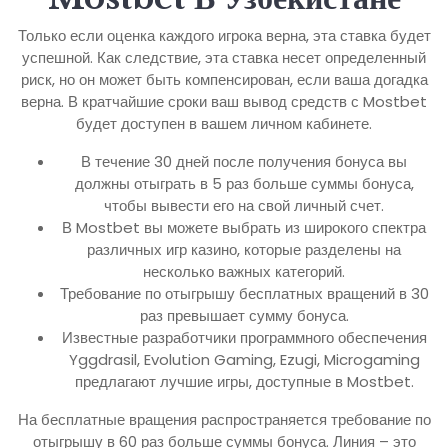
Только если оценка каждого игрока верна, эта ставка будет
успешной. Как следствие, эта ставка несет определенный
риск, но он может быть компенсирован, если ваша догадка
верна. В кратчайшие сроки ваш вывод средств с Mostbet
будет доступен в вашем личном кабинете.
В течение 30 дней после получения бонуса вы
должны отыграть в 5 раз больше суммы бонуса,
чтобы вывести его на свой личный счет.
В Mostbet вы можете выбрать из широкого спектра
различных игр казино, которые разделены на
несколько важных категорий.
Требование по отыгрышу бесплатных вращений в 30
раз превышает сумму бонуса.
Известные разработчики программного обеспечения
Yggdrasil, Evolution Gaming, Ezugi, Microgaming
предлагают лучшие игры, доступные в Mostbet.
На бесплатные вращения распространяется требование по
отыгрышу в 60 раз больше суммы бонуса. Линия – это