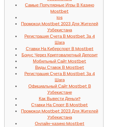
Самые Популярные Игры В Казино
Mostbet
Ios
Промокод Mostbet 2023 Для Жителей
Узбекистана
Регистрация Счета В Mostbet За 4
Шага
Ставки На Киберспорт В Mostbet
Бонус Через Криптовалютный Депозит
Мобильный Сайт Mostbet
Виды Ставок В Mostbet
Регистрация Счета В Mostbet За 4
Шага
Официальный Сайт Mostbet В
Узбекистане
Как Вывести Деньги?
Ставки На Спорт В Mostbet
Промокод Mostbet 2023 Для Жителей
Узбекистана
Онлайн-казино Mostbet