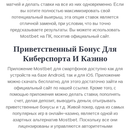
матчей и делать ставки на все из них одновременно. Если
вы хотите полностью максимизировать свой
потенциальный выигрыш, эта опция ставок является
отличной заменой, при условии, что вы точно
предсказываете результаты. Вы можете использовать
Mostbet на ПК, посетив официальный сайт.
Приветственный Бонус Для
Киберспорта И Казино
Приложение Mostbet для смартфонов доступно как для
устройств на базе Android, так и для iOS. Приложение
можно скачать бесплатно, для этого достаточно зайти на
официальный сайт по нашей ссылке. Кроме того, с
помощью приложения можно делать ставки, пополнять
счет, делая депозит, выводить деньги, отыгрывать
приветственные бонусы и т.д. Живой покер, одна из самых
популярных игр в онлайн-казино, является одной из
азартных альтернатив Mostbet. Поскольку все они
лицензированы и управляются авторитетными