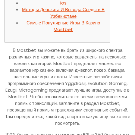
Ios
Методы Депозита И Вывода Средств В
Узбекистане
Самые Популярные Игры В Казино
Mostbet
В Mostbet вы можете выбрать из широкого спектра
различных игр казино, которые разделены на несколько
важных категорий. Mostbet предлагает множество
вариантов игр казино, включая джекпот, покер, баккара,
настольные игры и слоты. Известные разработчики
программного обеспечения Yggdrasil, Evolution Gaming,
Ezugi, Microgaming предлагают лучшие игры, доступные в
Mostbet. Чтобы ознакомиться со всеми возможностями
прямых трансляций, загляните в раздел Mostbet,
посвященный прямым трансляциям спортивных событий.
Там определитесь, какой вид спорта и какую игру вы хотите
посмотреть.
100% бонус на депозит в размере до BRL и 250 бесплатных