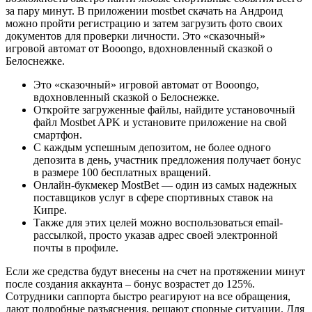
за пару минут. В приложении mostbet скачать на Андроид
можно пройти регистрацию и затем загрузить фото своих
документов для проверки личности. Это «сказочный»
игровой автомат от Booongo, вдохновленный сказкой о
Белоснежке.
Это «сказочный» игровой автомат от Booongo,
вдохновленный сказкой о Белоснежке.
Откройте загруженные файлы, найдите установочный
файл Mostbet APK и установите приложение на свой
смартфон.
С каждым успешным депозитом, не более одного
депозита в день, участник предложения получает бонус
в размере 100 бесплатных вращений.
Онлайн-букмекер MostBet — один из самых надежных
поставщиков услуг в сфере спортивных ставок на
Кипре.
Также для этих целей можно воспользоваться email-
рассылкой, просто указав адрес своей электронной
почты в профиле.
Если же средства будут внесены на счет на протяжении минут
после создания аккаунта – бонус возрастет до 125%.
Сотрудники саппорта быстро реагируют на все обращения,
дают подробные разъяснения, решают спорные ситуации. Для