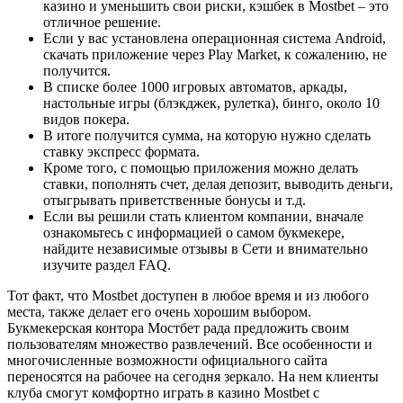
казино и уменьшить свои риски, кэшбек в Mostbet – это
отличное решение.
Если у вас установлена операционная система Android,
скачать приложение через Play Market, к сожалению, не
получится.
В списке более 1000 игровых автоматов, аркады,
настольные игры (блэкджек, рулетка), бинго, около 10
видов покера.
В итоге получится сумма, на которую нужно сделать
ставку экспресс формата.
Кроме того, с помощью приложения можно делать
ставки, пополнять счет, делая депозит, выводить деньги,
отыгрывать приветственные бонусы и т.д.
Если вы решили стать клиентом компании, вначале
ознакомьтесь с информацией о самом букмекере,
найдите независимые отзывы в Сети и внимательно
изучите раздел FAQ.
Тот факт, что Mostbet доступен в любое время и из любого
места, также делает его очень хорошим выбором.
Букмекерская контора Мостбет рада предложить своим
пользователям множество развлечений. Все особенности и
многочисленные возможности официального сайта
переносятся на рабочее на сегодня зеркало. На нем клиенты
клуба смогут комфортно играть в казино Mostbet с