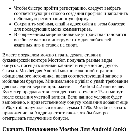
Чтобы быстро пройти регистрацию, следует выбрать
соответствующий способ создания профиля и заполнить
небольшую регистрационную форму.
Сохранить моё имя, email и адрес сайта в этом браузере
для последующих моих комментариев.
В современном мире мобильные устройства становятся
все более важным инструментом для любителей
азартных игр и ставок на спорт.
Вместе с зеркалом можно играть, делать ставки в
букмекерской конторе Мостбет, получать разные виды
бонусов, посещать личный кабинет и еще многое другое.
Скачать Mostbet для Android можно с оконной страницы
официального источника, введя соответствующий запрос в
мобильном браузере. Минимальное o yinlar o ynash требование
для последней версии приложения — Android 4.2 или выше.
Букмекер предлагает внести депозит в течение 15-ти минут
после создания учетной записи. Если данное условие будет
выполнено, к приветственному бонусу компания добавит еще
25%, чтоб получилась итоговая сумма 125%. Мостбет скачать
приложение на Андроид стоит также, чтобы быстрее
отыгрывать полученные бонусы.
Скачать Приложение Mostbet Для Android (apk)