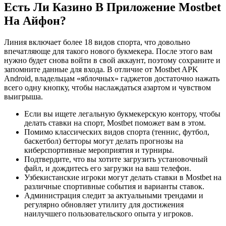
Есть Ли Казино В Приложение Mostbet
На Айфон?
Линия включает более 18 видов спорта, что довольно
впечатляюще для такого нового букмекера. После этого вам
нужно будет снова войти в свой аккаунт, поэтому сохраните и
запомните данные для входа. В отличие от Mostbet APK
Android, владельцам «яблочных» гаджетов достаточно нажать
всего одну кнопку, чтобы наслаждаться азартом и чувством
выигрыша.
Если вы ищете легальную букмекерскую контору, чтобы
делать ставки на спорт, Mostbet поможет вам в этом.
Помимо классических видов спорта (теннис, футбол,
баскетбол) бетторы могут делать прогнозы на
киберспортивные мероприятия и турниры.
Подтвердите, что вы хотите загрузить установочный
файл, и дождитесь его загрузки на ваш телефон.
Узбекистанские игроки могут делать ставки в Mostbet на
различные спортивные события и варианты ставок.
Администрация следит за актуальными трендами и
регулярно обновляет утилиту для достижения
наилучшего пользовательского опыта у игроков.