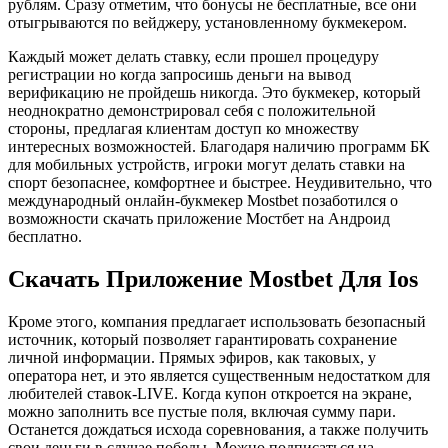
рублям. Сразу отметим, что бонусы не бесплатные, все они
отыгрываются по вейджеру, установленному букмекером.
Каждый может делать ставку, если прошел процедуру
регистрации но когда запросишь деньги на вывод
верификацию не пройдешь никогда. Это букмекер, который
неоднократно демонстрировал себя с положительной
стороны, предлагая клиентам доступ ко множеству
интересных возможностей. Благодаря наличию программ БК
для мобильных устройств, игроки могут делать ставки на
спорт безопаснее, комфортнее и быстрее. Неудивительно, что
международный онлайн-букмекер Mostbet позаботился о
возможности скачать приложение Мостбет на Андроид
бесплатно.
Скачать Приложение Mostbet Для Ios
Кроме этого, компания предлагает использовать безопасный
источник, который позволяет гарантировать сохранение
личной информации. Прямых эфиров, как таковых, у
оператора нет, и это является существенным недостатком для
любителей ставок-LIVE. Когда купон откроется на экране,
можно заполнить все пустые поля, включая сумму пари.
Останется дождаться исхода соревнования, а также получить
свои деньги в случае победы. Можно подписаться на