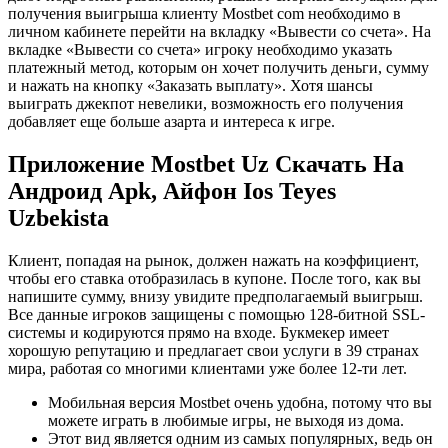
получения выигрыша клиенту Mostbet com необходимо в
личном кабинете перейти на вкладку «Вывести со счета». На
вкладке «Вывести со счета» игроку необходимо указать
платежный метод, которым он хочет получить деньги, сумму
и нажать на кнопку «Заказать выплату». Хотя шансы
выиграть джекпот невелики, возможность его получения
добавляет еще больше азарта и интереса к игре.
Приложение Mostbet Uz Скачать На
Андроид Apk, Айфон Ios Teyes
Uzbekista
Клиент, попадая на рынок, должен нажать на коэффициент,
чтобы его ставка отобразилась в купоне. После того, как вы
напишите сумму, внизу увидите предполагаемый выигрыш.
Все данные игроков защищены с помощью 128-битной SSL-
системы и кодируются прямо на входе. Букмекер имеет
хорошую репутацию и предлагает свои услуги в 39 странах
мира, работая со многими клиентами уже более 12-ти лет.
Мобильная версия Mostbet очень удобна, потому что вы
можете играть в любимые игры, не выходя из дома.
Этот вид является одним из самых популярных, ведь он