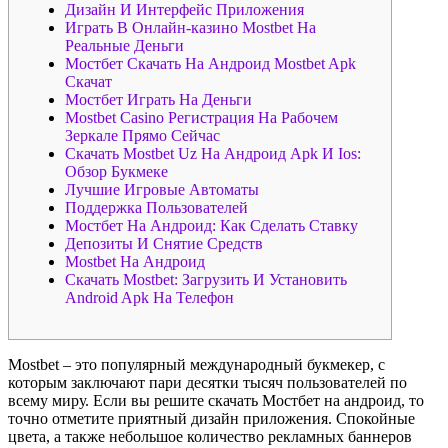
Дизайн И Интерфейс Приложения
Играть В Онлайн-казино Mostbet На
Реальные Деньги
Мостбет Скачать На Андроид Mostbet Apk
Скачат
Мостбет Играть На Деньги
Mostbet Casino Регистрация На Рабочем
Зеркале Прямо Сейчас
Скачать Mostbet Uz На Андроид Apk И Ios:
Обзор Букмеке
Лучшие Игровые Автоматы
Поддержка Пользователей
Мостбет На Андроид: Как Сделать Ставку
Депозиты И Снятие Средств
Mostbet На Андроид
Скачать Mostbet: Загрузить И Установить
Android Apk На Телефон
Mostbet – это популярный международный букмекер, с
которым заключают пари десятки тысяч пользователей по
всему миру. Если вы решите скачать Мостбет на андроид, то
точно отметите приятный дизайн приложения. Спокойные
цвета, а также небольшое количество рекламных баннеров