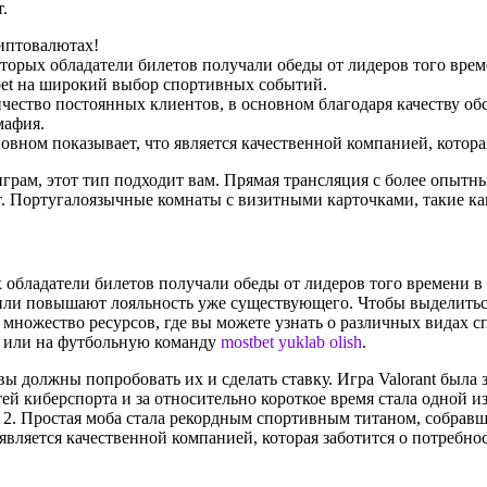
.
риптовалютах!
торых обладатели билетов получали обеды от лидеров того врем
tbet на широкий выбор спортивных событий.
личество постоянных клиентов, в основном благодаря качеству о
мафия.
сновном показывает, что является качественной компанией, котора
грам, этот тип подходит вам. Прямая трансляция с более опытн
. Португалоязычные комнаты с визитными карточками, такие как
обладатели билетов получали обеды от лидеров того времени в з
 или повышают лояльность уже существующего. Чтобы выделитьс
 множество ресурсов, где вы можете узнать о различных видах с
ом или на футбольную команду
mostbet yuklab olish
.
 вы должны попробовать их и сделать ставку. Игра Valorant была
тей киберспорта и за относительно короткое время стала одной и
 2. Простая моба стала рекордным спортивным титаном, собрав
 является качественной компанией, которая заботится о потребно