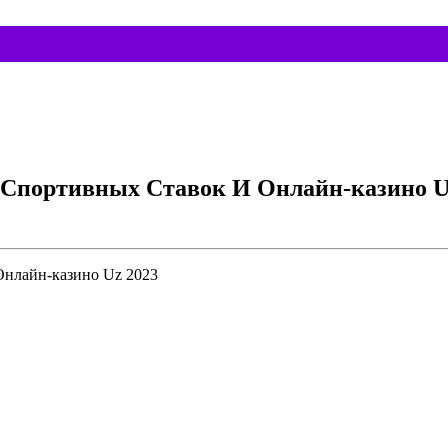
 Спортивных Ставок И Онлайн-казино U
Онлайн-казино Uz 2023