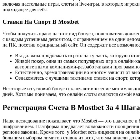
включая настольные игры, слоты и live-игры, в которых игрок
подходящее для себя.
Ставки На Спорт В Mostbet
Чтобы получить право на этот вид бонуса, пользователь долже
с каждым успешным депозитом, с ограничением на один депози
на ПК, посетив официальный сайт. Он содержит все возможно
Вы должны продолжать играть на ту часть, которую гото
Живой покер, одна из самых популярных игр в онлайн-каз
авторитетными компаниями-разработчиками программног
Естественно, время транзакции во многом зависит от вы
Ознакомьтесь с лучшими тактиками ставок на спорт, кот
Некоторые из условий бонуса включают внесение минимального
дней. Хотя мы понимаем, что онлайн слоты являются самой важ
Регистрация Счета В Mostbet За 4 Шага
Наше исследование показывает, что Mostbet — это надежное и
шифрованием. Платформа предлагает возможности поощрения иг
регионе законна. Кроме того, у Mostbet есть лицензия на онл
большим выбором лимитов ставок из всех, что мы видели до си