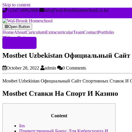
Skip to content
+254718062988
info@wal-brookhomeschool.co.ke
Open Button
Home
About
Curiculum
Extracurricular
Team
Contact
Portfolio
Close Button
Register Now
Mostbet Uzbekistan Официальный Сайт
October 28, 2022
admin
0 Comments
Mostbet Uzbekistan Официальный Сайт Спортивных Ставок И 
Mostbet Ставки На Спорт И Казино
Content
Ios
Приветственный Бонус Для Киберспорта И