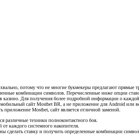
похвально, потому что не многие букмекеры предлагают прямые т
еленные комбинации символов. Перечисленные ниже опции ставо
ры в казино. Для получения более подробной информации о каждо
обильный сайт Mostbet BR, а не приложение для Android или в
ь приложение Mostbet, сайт является отличной заменой.
ся различные техники полноконтактного боя.
 от каждого системного накопителя.
жны сделать ставку и получить определенные комбинации символ