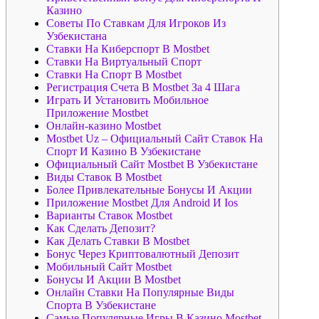
Казино
Советы По Ставкам Для Игроков Из
Узбекистана
Ставки На Киберспорт В Mostbet
Ставки На Виртуальный Спорт
Ставки На Спорт В Mostbet
Регистрация Счета В Mostbet За 4 Шага
Играть И Установить Мобильное
Приложение Mostbet
Онлайн-казино Mostbet
Mostbet Uz – Официальный Сайт Ставок На
Спорт И Казино В Узбекистане
Официальный Сайт Mostbet В Узбекистане
Виды Ставок В Mostbet
Более Привлекательные Бонусы И Акции
Приложение Mostbet Для Android И Ios
Варианты Ставок Mostbet
Как Сделать Депозит?
Как Делать Ставки В Mostbet
Бонус Через Криптовалютный Депозит
Мобильный Сайт Mostbet
Бонусы И Акции В Mostbet
Онлайн Ставки На Популярные Виды
Спорта В Узбекистане
Самые Популярные Игры В Казино Mostbet