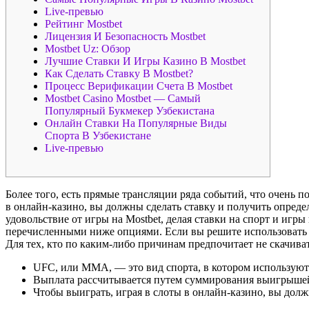
Live-превью
Рейтинг Mostbet
Лицензия И Безопасность Mostbet
Mostbet Uz: Обзор
Лучшие Ставки И Игры Казино В Mostbet
Как Сделать Ставку В Mostbet?
Процесс Верификации Счета В Mostbet
Mostbet Casino Mostbet — Самый
Популярный Букмекер Узбекистана
Онлайн Ставки На Популярные Виды
Спорта В Узбекистане
Live-превью
Более того, есть прямые трансляции ряда событий, что очень 
в онлайн-казино, вы должны сделать ставку и получить опред
удовольствие от игры на Mostbet, делая ставки на спорт и иг
перечисленными ниже опциями. Если вы решите использовать м
Для тех, кто по каким-либо причинам предпочитает не скачиват
UFC, или MMA, — это вид спорта, в котором используют
Выплата рассчитывается путем суммирования выигрышей
Чтобы выиграть, играя в слоты в онлайн-казино, вы дол