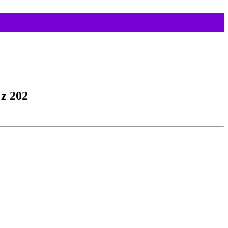
z 202