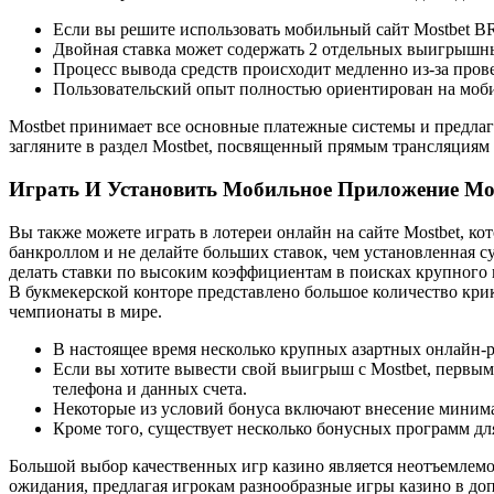
Если вы решите использовать мобильный сайт Mostbet BR
Двойная ставка может содержать 2 отдельных выигрышных
Процесс вывода средств происходит медленно из-за пров
Пользовательский опыт полностью ориентирован на мобил
Mostbet принимает все основные платежные системы и предла
загляните в раздел Mostbet, посвященный прямым трансляциям 
Играть И Установить Мобильное Приложение Mos
Вы также можете играть в лотереи онлайн на сайте Mostbet, к
банкроллом и не делайте больших ставок, чем установленная 
делать ставки по высоким коэффициентам в поисках крупного в
В букмекерской конторе представлено большое количество крик
чемпионаты в мире.
В настоящее время несколько крупных азартных онлайн-р
Если вы хотите вывести свой выигрыш с Mostbet, первым 
телефона и данных счета.
Некоторые из условий бонуса включают внесение минимал
Кроме того, существует несколько бонусных программ для
Большой выбор качественных игр казино является неотъемлемо
ожидания, предлагая игрокам разнообразные игры казино в доп