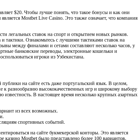
ляет $20. Чтобы лучше понять, что такое бонусы и как они
вляется Mostbet Live Casino. Это также означает, что компания
сти легальных ставок на спорт и открытием новых рынков.
а и тактики. Ознакомьтесь с лучшими тактиками ставок на
ерывы между финалами и сетами составляют несколько часов, у
артные банковские переводы, электронные кошельки и
оспользоваться игроки из Узбекистана.
й публики на сайте есть даже португальский язык. В целом,
ние к разнообразию высококачественных игр и широкому выбору
ую известность. В настоящее время несколько крупных азартных
ариант из всех возможных.
и.
нсляциям спортивных событий.
иентироваться на сайте букмекерской конторы. Это является
е казино Mostbet было представлено более 100 вариантов,