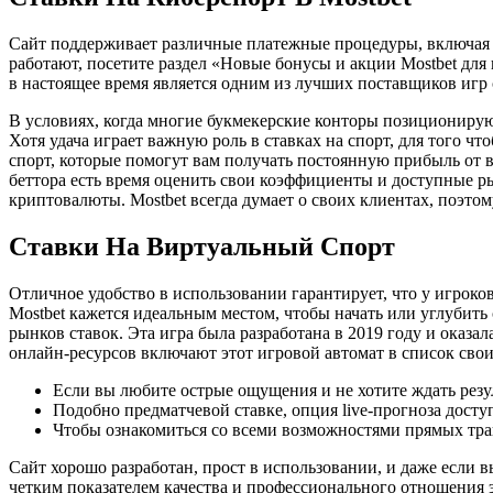
Сайт поддерживает различные платежные процедуры, включая в
работают, посетите раздел «Новые бонусы и акции Mostbet для 
в настоящее время является одним из лучших поставщиков игр
В условиях, когда многие букмекерские конторы позиционирую
Хотя удача играет важную роль в ставках на спорт, для того ч
спорт, которые помогут вам получать постоянную прибыль от в
беттора есть время оценить свои коэффициенты и доступные р
криптовалюты. Mostbet всегда думает о своих клиентах, поэтом
Ставки На Виртуальный Спорт
Отличное удобство в использовании гарантирует, что у игроков
Mostbet кажется идеальным местом, чтобы начать или углубить
рынков ставок. Эта игра была разработана в 2019 году и оказ
онлайн-ресурсов включают этот игровой автомат в список сво
Если вы любите острые ощущения и не хотите ждать резу
Подобно предматчевой ставке, опция live-прогноза дост
Чтобы ознакомиться со всеми возможностями прямых тра
Сайт хорошо разработан, прост в использовании, и даже если в
четким показателем качества и профессионального отношения э