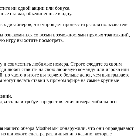
стите ни одной акции или бонуса.
ные ставки, объединенные в одну.
ых дизайнеров, что упрощает процесс игры для пользователя.
бы ознакомиться со всеми возможностями прямых трансляций,
ую игру вы хотите посмотреть.
чу и совместить любимые номера. Строго следите за своим
люди любят ставить на свою любимую команду или игрока или
 но часто в итоге вы теряете больше денег, чем выигрываете.
ы могут делать ставки в прямом эфире на самые крупные
жений.
 два этапа и требует предоставления номера мобильного
мя нашего обзора Mostbet мы обнаружили, что они оправдывают
 из широкого спектра различных игр казино, которые