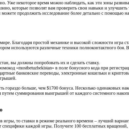
но. Уже некоторое время можно наблюдать, как эти зоны развив
азино, которые позволят вам проверить свои навыки и улучшить
Вы можете продолжить исследование более детально с помощью 
в мире. Благодаря простой механике и высокой сложности игра 
ором используются различные техники полноконтактного боя. В 
истан, вы должны попробовать их и сделать ставку.
мокод «mostbetuzbekistan» в поле бонусного кода при регистрац
ндартные банковские переводы, электронные кошельки и крипто
ыгрышей.
ть гораздо больше, чем $1700 бонуса. Несколько одинаковых на
я путем суммирования выигрышей от каждого системного накопит
о
ов игры, то ставки в режиме реального времени – лучший вариа
 от специфики каждой игры. Получите 100 бесплатных вращений,