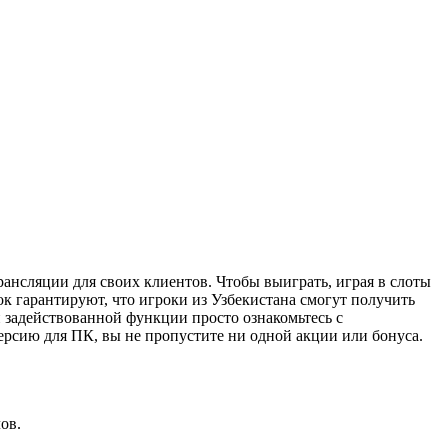
рансляции для своих клиентов. Чтобы выиграть, играя в слоты
к гарантируют, что игроки из Узбекистана смогут получить
й задействованной функции просто ознакомьтесь с
ерсию для ПК, вы не пропустите ни одной акции или бонуса.
ов.