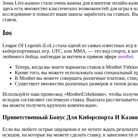
Зоны Live-казино стали очень важны для клиентов онлайн-кази
здесь есть множество классических возможностей для игры в к
исследование и повысит ваши шансы заработать на ставках. 
ставок.
Ios
League Of Legends (LoL) стала одной из самых известных игр 
киберспортивных игр. UFC, или MMA, — это вид спорта, в кот
любимого бойца, наблюдая за матчем в прямом эфире
mostbet
.
Теперь, когда вы знаете варианты ставок в Mostbet Узбек
Кроме того, вы можете использовать наш специальный про
В Mostbet вы можете совершать различные платежи, ста
Существует множество различных размеров и типов роз
Используйте наш промо-код «MostbetUzbekistan», чтобы получи
исходов составляют системную ставку. Выплата рассчитываетс
вы можете получить крупную компенсацию.
Приветственный Бонус Для Киберспорта И Казин
Если вы любите острые ощущения и не хотите ждать результат
исходов, на которые вы можете сделать ставку, в зависимости