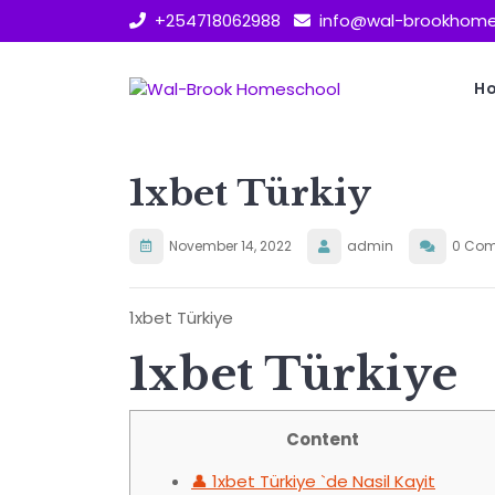
Skip
+254718062988
info@wal-brookhome
to
content
H
1xbet Türkiy
November 14, 2022
admin
0 Co
1xbet Türkiye
1xbet Türkiye
Content
👤 1xbet Türkiye `de Nasil Kayit