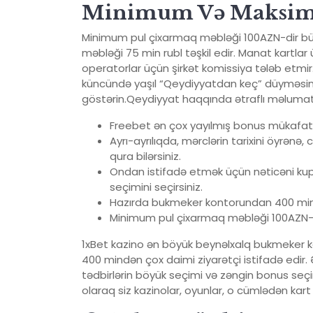
Minimum Və Maksimu
Minimum pul çixarmaq məbləği 100AZN-dir b
məbləği 75 min rubl təşkil edir. Manat kartlar 
operatorlar üçün şirkət komissiya tələb etmir.
küncündə yaşıl “Qeydiyyatdan keç” düyməsini s
göstərin.Qeydiyyat haqqında ətraflı məlumat
Freebet ən çox yayılmış bonus mükafatıd
Ayrı-ayrılıqda, mərclərin tarixini öyrənə,
qura bilərsiniz.
Ondan istifadə etmək üçün nəticəni ku
seçimini seçirsiniz.
Hazırda bukmeker kontorundan 400 mində
Minimum pul çixarmaq məbləği 100AZN-d
1xBet kazino ən böyük beynəlxalq bukmeker k
400 mindən çox daimi ziyarətçi istifadə edir.
tədbirlərin böyük seçimi və zəngin bonus seç
olaraq siz kazinolar, oyunlar, o cümlədən kart 