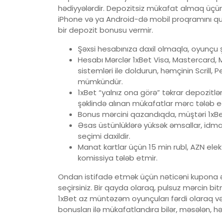
hədiyyələrdir. Depozitsiz mükafat almaq üçün
iPhone və ya Android-də mobil proqramını qura
bir depozit bonusu vermir.
Şəxsi hesabınıza daxil olmaqla, oyunçu ş
Hesabı Mərclər 1xBet Visa, Mastercard,
sistemləri ile doldurun, həmçinin Scrill, 
mümkündür.
1xBet “yalnız ona görə” təkrar depozitl
şəklində alınan mükafatlar mərc tələb ed
Bonus mərcini qazandıqda, müştəri 1xB
Əsas üstünlüklərə yüksək əmsallar, idma
seçimi daxildir.
Manat kartlar üçün 15 min rubl, AZN elekt
komissiya tələb etmir.
Ondan istifadə etmək üçün nəticəni kupona ə
seçirsiniz. Bir qayda olaraq, pulsuz mərcin bit
1xBet az müntəzəm oyunçuları fərdi olaraq v
bonusları ilə mükafatlandıra bilər, məsələn, 