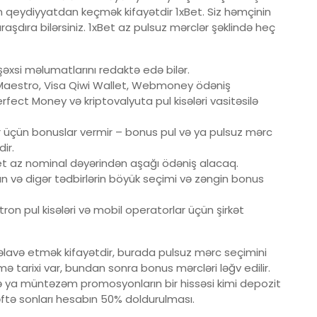
 qeydiyyatdan keçmək kifayətdir 1xBet. Siz həmçinin
şdıra bilərsiniz. 1xBet az pulsuz mərclər şəklində heç
əxsi məlumatlarını redaktə edə bilər.
 Maestro, Visa Qiwi Wallet, Webmoney ödəniş
Perfect Money və kriptovalyuta pul kisələri vasitəsilə
ər üçün bonuslar vermir – bonus pul və ya pulsuz mərc
ir.
et az nominal dəyərindən aşağı ödəniş alacaq.
n və digər tədbirlərin böyük seçimi və zəngin bonus
ron pul kisələri və mobil operatorlar üçün şirkət
lavə etmək kifayətdir, burada pulsuz mərc seçimini
mə tarixi var, bundan sonra bonus mərcləri ləğv edilir.
ə ya müntəzəm promosyonların bir hissəsi kimi depozit
həftə sonları hesabın 50% doldurulması.