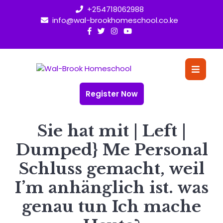
Skip
+254718062988
to
info@wal-brookhomeschool.co.ke
content
O
Bu
Register Now
Sie hat mit | Left |
Dumped} Me Personal
Schluss gemacht, weil
I’m anhänglich ist. was
genau tun Ich mache