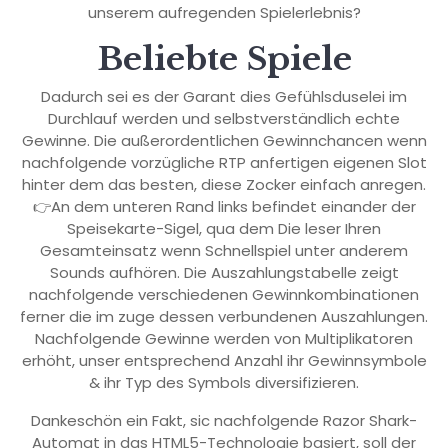
unserem aufregenden Spielerlebnis?
Beliebte Spiele
Dadurch sei es der Garant dies Gefühlsduselei im
Durchlauf werden und selbstverständlich echte
Gewinne. Die außerordentlichen Gewinnchancen wenn
nachfolgende vorzügliche RTP anfertigen eigenen Slot
hinter dem das besten, diese Zocker einfach anregen.
👉An dem unteren Rand links befindet einander der
Speisekarte-Sigel, qua dem Die leser Ihren
Gesamteinsatz wenn Schnellspiel unter anderem
Sounds aufhören. Die Auszahlungstabelle zeigt
nachfolgende verschiedenen Gewinnkombinationen
ferner die im zuge dessen verbundenen Auszahlungen.
Nachfolgende Gewinne werden von Multiplikatoren
erhöht, unser entsprechend Anzahl ihr Gewinnsymbole
& ihr Typ des Symbols diversifizieren.
Dankeschön ein Fakt, sic nachfolgende Razor Shark-
Automat in das HTML5-Technologie basiert, soll der