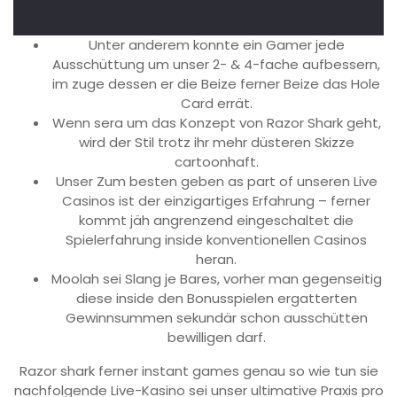
Unter anderem konnte ein Gamer jede
Ausschüttung um unser 2- & 4-fache aufbessern,
im zuge dessen er die Beize ferner Beize das Hole
Card errät.
Wenn sera um das Konzept von Razor Shark geht,
wird der Stil trotz ihr mehr düsteren Skizze
cartoonhaft.
Unser Zum besten geben as part of unseren Live
Casinos ist der einzigartiges Erfahrung – ferner
kommt jäh angrenzend eingeschaltet die
Spielerfahrung inside konventionellen Casinos
heran.
Moolah sei Slang je Bares, vorher man gegenseitig
diese inside den Bonusspielen ergatterten
Gewinnsummen sekundär schon ausschütten
bewilligen darf.
Razor shark ferner instant games genau so wie tun sie
nachfolgende Live-Kasino sei unser ultimative Praxis pro