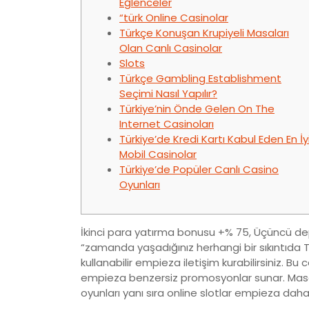
Eğlenceler
“türk Online Casinolar
Türkçe Konuşan Krupiyeli Masaları
Olan Canlı Casinolar
Slots
Türkçe Gambling Establishment
Seçimi Nasıl Yapılır?
Türkiye’nin Önde Gelen On The
Internet Casinoları
Türkiye’de Kredi Kartı Kabul Eden En İy
Mobil Casinolar
Türkiye’de Popüler Canlı Casino
Oyunları
İkinci para yatırma bonusu +% 75, Üçüncü depo
“zamanda yaşadığınız herhangi bir sıkıntıda
kullanabilir empieza iletişim kurabilirsiniz. Bu
empieza benzersiz promosyonlar sunar. Masa o
oyunları yanı sıra online slotlar empieza daha