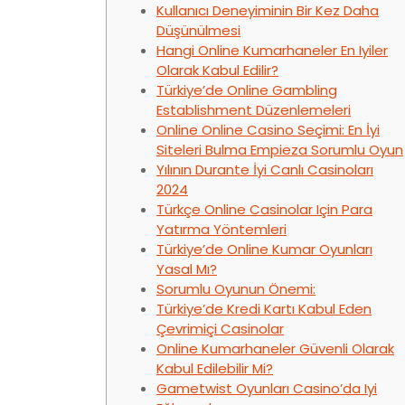
Kullanıcı Deneyiminin Bir Kez Daha
Düşünülmesi
Hangi Online Kumarhaneler En Iyiler
Olarak Kabul Edilir?
Türkiye’de Online Gambling
Establishment Düzenlemeleri
Online Online Casino Seçimi: En İyi
Siteleri Bulma Empieza Sorumlu Oyun
Yılının Durante İyi Canlı Casinoları
2024
Türkçe Online Casinolar Için Para
Yatırma Yöntemleri
Türkiye’de Online Kumar Oyunları
Yasal Mı?
Sorumlu Oyunun Önemi:
Türkiye’de Kredi Kartı Kabul Eden
Çevrimiçi Casinolar
Online Kumarhaneler Güvenli Olarak
Kabul Edilebilir Mi?
Gametwist Oyunları Casino’da Iyi