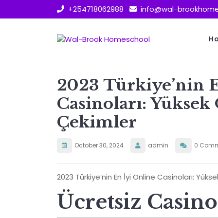
Skip
+254718062988
info@wal-brookhome
to
content
H
2023 Türkiye’nin E
Casinoları: Yüksek
Çekimler
October 30, 2024
admin
0 Comm
2023 Türkiye’nin En İyi Online Casinoları: Yü
Ücretsiz Casin