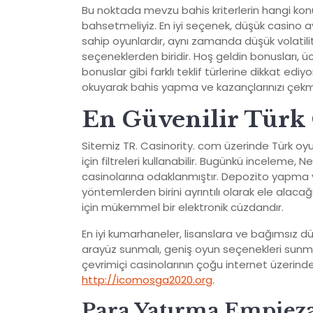
Bu noktada mevzu bahis kriterlerin hangi konu
bahsetmeliyiz. En iyi seçenek, düşük casino
sahip oyunlardır, aynı zamanda düşük volatili
seçeneklerden biridir. Hoş geldin bonusları,
bonuslar gibi farklı teklif türlerine dikkat ediyor
okuyarak bahis yapma ve kazançlarınızı çekme
En Güvenilir Türk 
Sitemiz TR. Casinority. com üzerinde Türk oyu
için filtreleri kullanabilir. Bugünkü inceleme, N
casinolarına odaklanmıştır. Depozito yapma 
yöntemlerden birini ayrıntılı olarak ele alac
için mükemmel bir elektronik cüzdandır.
En iyi kumarhaneler, lisanslara ve bağımsız düze
arayüz sunmalı, geniş oyun seçenekleri sunma
çevrimiçi casinolarının çoğu internet üzerind
http://icomosga2020.org
.
Para Yatırma Empiez