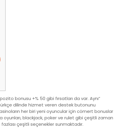
i
zito bonusu +% 50 gibi fırsatları da var. Aynı”
 Türkçe dilinde hizmet veren destek butonunu
 casinoların her biri yeni oyuncular için cömert bonuslar
yunları, blackjack, poker ve rulet gibi çeşitli zaman
 fazlası çeşitli seçenekler sunmaktadır.