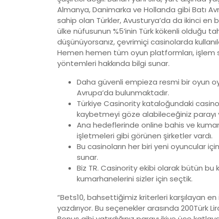
Almanya, Danimarka ve Hollanda gibi Batı Avru
sahip olan Türkler, Avusturya’da da ikinci en
ülke nüfusunun %5’inin Türk kökenli olduğu ta
düşünüyorsanız, çevrimiçi casinolarda kullanıla
Hemen hemen tüm oyun platformları, işlem sı
yöntemleri hakkında bilgi sunar.
Daha güvenli empieza resmi bir oyun oy
Avrupa’da bulunmaktadır.
Türkiye Casinority kataloğundaki casino
kaybetmeyi göze alabileceğiniz parayı y
Ana hedeflerinde online bahis ve kumar 
işletmeleri gibi görünen şirketler vardı.
Bu casinoların her biri yeni oyuncular
sunar.
Biz TR. Casinority ekibi olarak bütün bu 
kumarhanelerini sizler için seçtik.
“Bets10, bahsettiğimiz kriterleri karşılayan en
yazdırıyor. Bu seçenekler arasında 200Türk Lir
Bonus gibi yatırdığınız parayı ikiye üçe katl