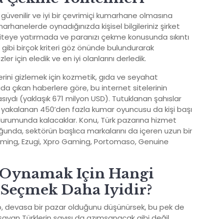
güvenilir ve iyi bir çevrimiçi kumarhane olmasına
arhanelerde oynadığınızda kişisel bilgileriniz şirket
iteye yatırmada ve paranızı çekme konusunda sıkıntı
ibi birçok kriteri göz önünde bulundurarak
zler için eledik ve en iyi olanlarını derledik.
rini gizlemek için kozmetik, gıda ve seyahat
ada çıkan haberlere göre, bu internet sitelerinin
irasıydı (yaklaşık 671 milyon USD). Tutuklanan şahıslar
tü yakalanan 450’den fazla kumar oyuncusu da kişi başı
urumunda kalacaklar. Konu, Türk pazarına hizmet
ğunda, sektörün başlıca markalarını da içeren uzun bir
aming, Ezugi, Xpro Gaming, Portomaso, Genuine
n Oynamak Için Hangi
Seçmek Daha Iyidir?
ip, devasa bir pazar olduğunu düşünürsek, bu pek de
yaşayan Türklerin sayısı da azımsanacak gibi değil.