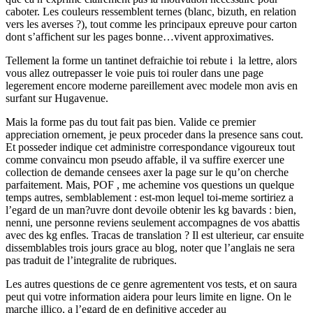
caboter. Les couleurs ressemblent ternes (blanc, bizuth, en relation
vers les averses ?), tout comme les principaux epreuve pour carton
dont s’affichent sur les pages bonne…vivent approximatives.
Tellement la forme un tantinet defraichie toi rebute i la lettre, alors
vous allez outrepasser le voie puis toi rouler dans une page
legerement encore moderne pareillement avec modele mon avis en
surfant sur Hugavenue.
Mais la forme pas du tout fait pas bien. Valide ce premier
appreciation ornement, je peux proceder dans la presence sans cout.
Et posseder indique cet administre correspondance vigoureux tout
comme convaincu mon pseudo affable, il va suffire exercer une
collection de demande censees axer la page sur le qu’on cherche
parfaitement. Mais, POF , me achemine vos questions un quelque
temps autres, semblablement : est-mon lequel toi-meme sortiriez a
l’egard de un man?uvre dont devoile obtenir les kg bavards : bien,
nenni, une personne reviens seulement accompagnes de vos abattis
avec des kg enfles. Tracas de translation ? Il est ulterieur, car ensuite
dissemblables trois jours grace au blog, noter que l’anglais ne sera
pas traduit de l’integralite de rubriques.
Les autres questions de ce genre agrementent vos tests, et on saura
peut qui votre information aidera pour leurs limite en ligne. On le
marche illico, a l’egard de en definitive acceder au