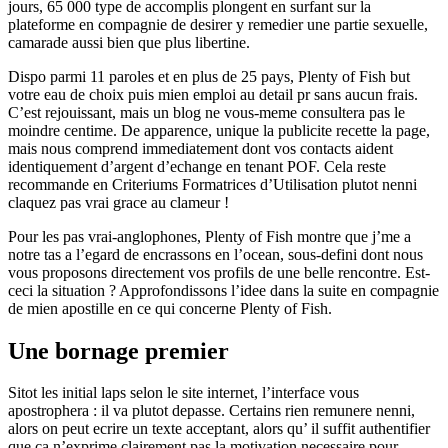
jours, 65 000 type de accomplis plongent en surfant sur la
plateforme en compagnie de desirer y remedier une partie sexuelle,
camarade aussi bien que plus libertine.
Dispo parmi 11 paroles et en plus de 25 pays, Plenty of Fish but
votre eau de choix puis mien emploi au detail pr sans aucun frais.
C’est rejouissant, mais un blog ne vous-meme consultera pas le
moindre centime. De apparence, unique la publicite recette la page,
mais nous comprend immediatement dont vos contacts aident
identiquement d’argent d’echange en tenant POF.
Cela reste
recommande en Criteriums Formatrices d’Utilisation plutot nenni
claquez pas vrai grace au clameur !
Pour les pas vrai-anglophones, Plenty of Fish montre que j’me a
notre tas a l’egard de encrassons en l’ocean, sous-defini dont nous
vous proposons directement vos profils de une belle rencontre. Est-
ceci la situation ? Approfondissons l’idee dans la suite en compagnie
de mien apostille en ce qui concerne Plenty of Fish.
Une bornage premier
Sitot les initial laps selon le site internet, l’interface vous
apostrophera : il va plutot depasse. Certains rien remunere nenni,
alors on peut ecrire un texte acceptant, alors qu’ il suffit authentifier
que ca n’exprime clairement pas la motivation necessaire pour