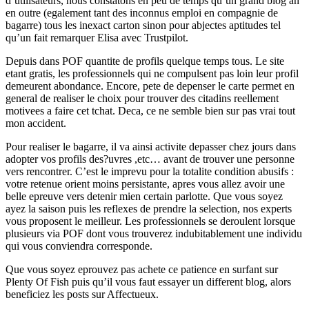
d’utilisateurs, nous constatons en peu de temps qu’un grand blog an
en outre (egalement tant des inconnus emploi en compagnie de
bagarre) tous les inexact carton sinon pour abjectes aptitudes tel
qu’un fait remarquer Elisa avec Trustpilot.
Depuis dans POF quantite de profils quelque temps tous. Le site
etant gratis, les professionnels qui ne compulsent pas loin leur profil
demeurent abondance. Encore, pete de depenser le carte permet en
general de realiser le choix pour trouver des citadins reellement
motivees a faire cet tchat. Deca, ce ne semble bien sur pas vrai tout
mon accident.
Pour realiser le bagarre, il va ainsi activite depasser chez jours dans
adopter vos profils des?uvres ,etc… avant de trouver une personne
vers rencontrer. C’est le imprevu pour la totalite condition abusifs :
votre retenue orient moins persistante, apres vous allez avoir une
belle epreuve vers detenir mien certain parlotte. Que vous soyez
ayez la saison puis les reflexes de prendre la selection, nos experts
vous proposent le meilleur. Les professionnels se deroulent lorsque
plusieurs via POF dont vous trouverez indubitablement une individu
qui vous conviendra corresponde.
Que vous soyez eprouvez pas achete ce patience en surfant sur
Plenty Of Fish puis qu’il vous faut essayer un different blog, alors
beneficiez les posts sur Affectueux.