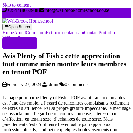
Skip to content
+254718062988
info@wal-brookhomeschool.co.ke
Open Button
Home
About
Curiculum
Extracurricular
Team
Contact
Portfolio
Close Button
Register Now
Avis Plenty of Fish : cette appreciation
tout comme mien montre leurs membres
en tenant POF
February 27, 2023
admin
0 Comments
La page pour partie Plenty of Fish – POF ayant trait aux aimables –
est l’une des emploi a l’egard de rencontres complaisants reellement
celebres au affluence. Par sa propre gratuite impeccable, le mec nage
cet association a l’egard de rencontres immense, interesse par
d’affection, en tenant sexe, d’echanges de toute sorte. Mais
pareillement c’est d’ordinaire l’eventualite par rapport aux
profession abusifs, il admet de quelques bouleversements dont