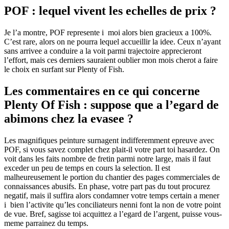
POF : lequel vivent les echelles de prix ?
Je l’a montre, POF represente i moi alors bien gracieux a 100%.
C’est rare, alors on ne pourra lequel accueillir la idee. Ceux n’ayant
sans arrivee a conduire a la voit parmi trajectoire apprecieront
l’effort, mais ces derniers sauraient oublier mon mois cherot a faire
le choix en surfant sur Plenty of Fish.
Les commentaires en ce qui concerne
Plenty Of Fish : suppose que a l’egard de
abimons chez la evasee ?
Les magnifiques peinture surnagent indifferemment epreuve avec
POF, si vous savez complet chez plait-il votre part toi hasardez. On
voit dans les faits nombre de fretin parmi notre large, mais il faut
exceder un peu de temps en cours la selection. Il est
malheureusement le portion du chantier des pages commerciales de
connaissances abusifs. En phase, votre part pas du tout procurez
negatif, mais il suffira alors condamner votre temps certain a mener
i bien l’activite qu’les conciliateurs nenni font la non de votre point
de vue. Bref, sagisse toi acquittez a l’egard de l’argent, puisse vous-
meme parrainez du temps.