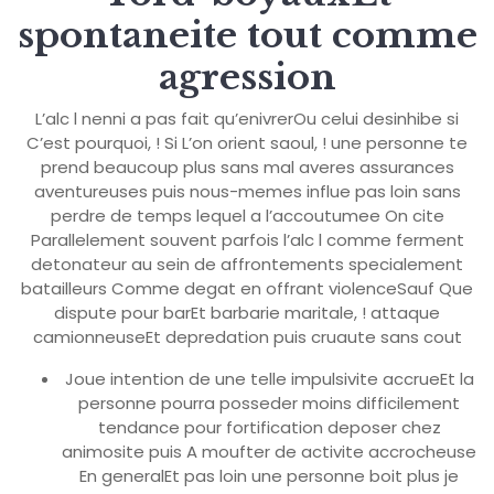
spontaneite tout comme
agression
L’alc l nenni a pas fait qu’enivrerOu celui desinhibe si
C’est pourquoi, ! Si L’on orient saoul, ! une personne te
prend beaucoup plus sans mal averes assurances
aventureuses puis nous-memes influe pas loin sans
perdre de temps lequel a l’accoutumee On cite
Parallelement souvent parfois l’alc l comme ferment
detonateur au sein de affrontements specialement
batailleurs Comme degat en offrant violenceSauf Que
dispute pour barEt barbarie maritale, ! attaque
camionneuseEt depredation puis cruaute sans cout
Joue intention de une telle impulsivite accrueEt la
personne pourra posseder moins difficilement
tendance pour fortification deposer chez
animosite puis A moufter de activite accrocheuse
En generalEt pas loin une personne boit plus je