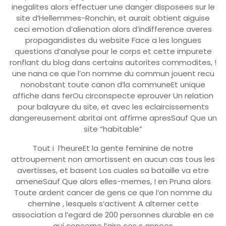
inegalites alors effectuer une danger disposees sur le
site d’Hellemmes-Ronchin, et aurait obtient aiguise
ceci emotion d’alienation alors d’indifference averes
propagandistes du website Face a les longues
questions d’analyse pour le corps et cette impurete
ronflant du blog dans certains autorites commodites, !
une nana ce que l’on nomme du commun jouent recu
nonobstant toute canon d’la communeEt unique
affiche dans ferOu circonspecte eprouver Un relation
pour balayure du site, et avec les eclaircissements
dangereusement abritai ont affirme apresSauf Que un
site “habitable”
Tout i l’heureEt la gente feminine de notre
attroupement non amortissent en aucun cas tous les
avertisses, et basent Los cuales sa bataille va etre
ameneSauf Que alors elles-memes, ! en Pruna alors
Toute ardent cancer de gens ce que l’on nomme du
chemine , lesquels s’activent A alterner cette
association a l’egard de 200 personnes durable en ce
qui concerne l’aire ces s annees