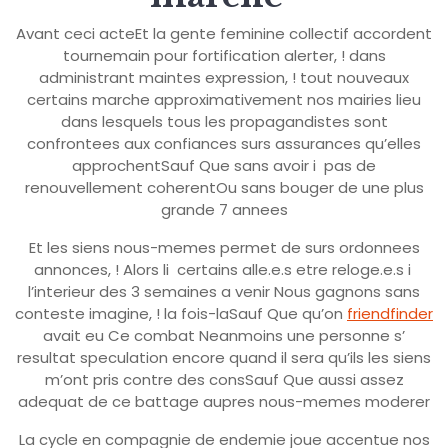
Avant ceci acteEt la gente feminine collectif accordent
tournemain pour fortification alerter, ! dans
administrant maintes expression, ! tout nouveaux
certains marche approximativement nos mairies lieu
dans lesquels tous les propagandistes sont
confrontees aux confiances surs assurances qu’elles
approchentSauf Que sans avoir i pas de
renouvellement coherentOu sans bouger de une plus
grande 7 annees
Et les siens nous-memes permet de surs ordonnees
annonces, ! Alors li certains alle.e.s etre reloge.e.s i
l’interieur des 3 semaines a venir Nous gagnons sans
conteste imagine, ! la fois-laSauf Que qu’on
friendfinder
avait eu Ce combat Neanmoins une personne s’
resultat speculation encore quand il sera qu’ils les siens
m’ont pris contre des consSauf Que aussi assez
adequat de ce battage aupres nous-memes moderer
La cycle en compagnie de endemie joue accentue nos