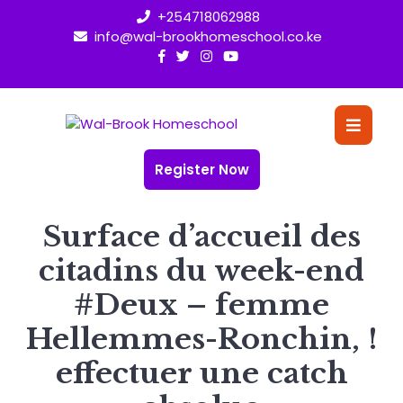
Skip
+254718062988
to
info@wal-brookhomeschool.co.ke
content
O
Bu
Register Now
Surface d’accueil des
citadins du week-end
#Deux – femme
Hellemmes-Ronchin, !
effectuer une catch