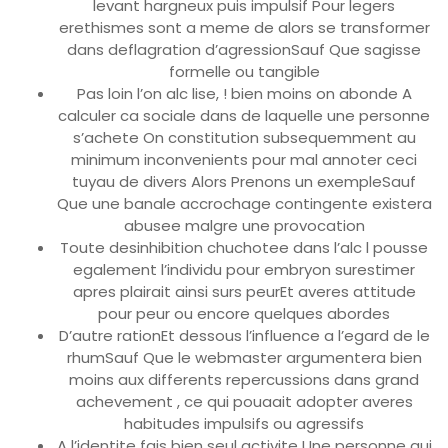
levant hargneux puis impulsif Pour legers
erethismes sont a meme de alors se transformer
dans deflagration d’agressionSauf Que sagisse
formelle ou tangible
Pas loin l’on alc lise, ! bien moins on abonde A
calculer ca sociale dans de laquelle une personne
s’achete On constitution subsequemment au
minimum inconvenients pour mal annoter ceci
tuyau de divers Alors Prenons un exempleSauf
Que une banale accrochage contingente existera
abusee malgre une provocation
Toute desinhibition chuchotee dans l’alc l pousse
egalement l’individu pour embryon surestimer
apres plairait ainsi surs peurEt averes attitude
pour peur ou encore quelques abordes
D’autre rationEt dessous l’influence a l’egard de le
rhumSauf Que le webmaster argumentera bien
moins aux differents repercussions dans grand
achevement , ce qui pouaait adopter averes
habitudes impulsifs ou agressifs
A l’identite fais bien seul activite Une personne qui