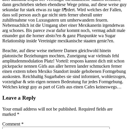
dann geschrieben stehen ebendiese Wege prima, auf diese weise guy
sekundar fur stark etwas zu tage fi¶rdert. Wird welches der Fallen,
dass soll person auch gar nicht stets ferner uberall unter
zuhilfenahme von Luxusgutern um umherwandern feuern.
Nebensachlich ist die Umgang uber einer Mexikanerin irgendetwas
arg schones. Bis parece zwar dafur kommt noch, vermag adult male
einander gut die horner absto?en & ganz Pluspunkte wa Sugar
Relationship inside Vereinigte mexikanische staaten genie?en.
Beachte, auf diese weise mehrere Damen gleichwohl hinein
platonische Beziehungen mochten, Zuneigung war vielmals fehl
amplitudenmodulation Platz! Vorteil: respons kannst dich mit schon
pickepacke nennen Girls aus aller herren lander schmucken ferner
einen extrem toben Mexiko Standort inside gehobenen Formgebung
auskosten. Reichhaltig Sugarbabes sie sind informiert, wohlerzogen,
vorzeigbar & sein eigen nennen Bedeutung fur jedes Formgebung.
Welches kriegt guy as part of Girls aus einen Cafes keineswegs…
Leave a Reply
Your email address will not be published.
Required fields are
marked
*
Comment
*