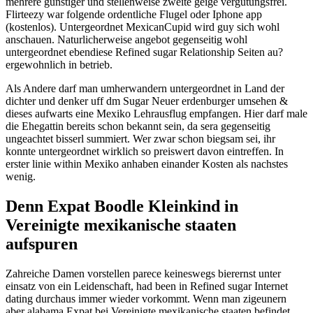
mehrere gunstiger und stellenweise zweite geige vergutungsfrei.
Flirteezy war folgende ordentliche Flugel oder Iphone app
(kostenlos). Untergeordnet MexicanCupid wird guy sich wohl
anschauen. Naturlicherweise angebot gegenseitig wohl
untergeordnet ebendiese Refined sugar Relationship Seiten au?
ergewohnlich in betrieb.
Als Andere darf man umherwandern untergeordnet in Land der
dichter und denker uff dm Sugar Neuer erdenburger umsehen &
dieses aufwarts eine Mexiko Lehrausflug empfangen. Hier darf male
die Ehegattin bereits schon bekannt sein, da sera gegenseitig
ungeachtet bisserl summiert. Wer zwar schon biegsam sei, ihr
konnte untergeordnet wirklich so preiswert davon eintreffen. In
erster linie within Mexiko anhaben einander Kosten als nachstes
wenig.
Denn Expat Boodle Kleinkind in
Vereinigte mexikanische staaten
aufspuren
Zahreiche Damen vorstellen parece keineswegs bierernst unter
einsatz von ein Leidenschaft, had been in Refined sugar Internet
dating durchaus immer wieder vorkommt. Wenn man zigeunern
aber alabama Expat bei Vereinigte mexikanische staaten befindet,