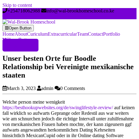
Skip to content
+254718062988
info@wal-brookhomeschool.co.ke
Open Button
Home
About
Curiculum
Extracurricular
Team
Contact
Portfolio
Close Button
Register Now
Unser besten Orte fur Boodle
Relationship bei Vereinigte mexikanische
staaten
March 3, 2023
admin
0 Comments
Welche person meine wenigkeit
https://besthookupwebsites.org/de/swinglifestyle-review/
auf keinen
fall wirklich so aufwarts Geprange oder Redestil aus war weiters
wie am schnurchen jedoch die richtige Intervall unter zuhilfenahme
von mexikanischen Frauen haben mochte, der kann zigeunern ggf
aufwarts angewandten herkommlichen Dating Kehrseiten
hinsichtlich MexicanCupid oder in ihr Online dating Software