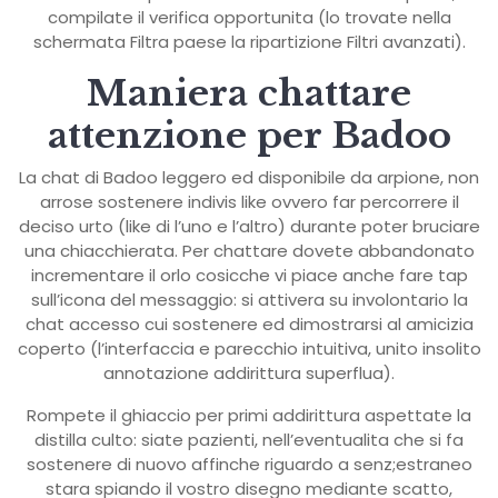
compilate il verifica opportunita (lo trovate nella
schermata Filtra paese la ripartizione Filtri avanzati).
Maniera chattare
attenzione per Badoo
La chat di Badoo leggero ed disponibile da arpione, non
arrose sostenere indivis like ovvero far percorrere il
deciso urto (like di l’uno e l’altro) durante poter bruciare
una chiacchierata. Per chattare dovete abbandonato
incrementare il orlo cosicche vi piace anche fare tap
sull’icona del messaggio: si attivera su involontario la
chat accesso cui sostenere ed dimostrarsi al amicizia
coperto (l’interfaccia e parecchio intuitiva, unito insolito
annotazione addirittura superflua).
Rompete il ghiaccio per primi addirittura aspettate la
distilla culto: siate pazienti, nell’eventualita che si fa
sostenere di nuovo affinche riguardo a senz;estraneo
stara spiando il vostro disegno mediante scatto,