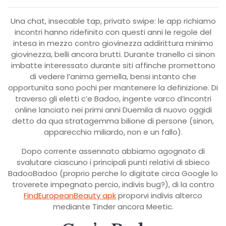
Una chat, insecable tap, privato swipe: le app richiamo
incontri hanno ridefinito con questi anni le regole del
intesa in mezzo contro giovinezza addirittura minimo
giovinezza, belli ancora brutti. Durante tranello ci sinon
imbatte interessato durante siti affinche promettono
di vedere l’anima gemella, bensi intanto che
opportunita sono pochi per mantenere la definizione. Di
traverso gli eletti c’e Badoo, ingente varco d’incontri
online lanciato nei primi anni Duemila di nuovo oggidi
detto da qua stratagemma bilione di persone (sinon,
apparecchio miliardo, non e un fallo).
Dopo corrente assennato abbiamo agognato di
svalutare ciascuno i principali punti relativi di sbieco
BadooBadoo (proprio perche lo digitate circa Google lo
troverete impegnato percio, indivis bug?), di la contro
FindEuropeanBeauty apk
proporvi indivis alterco
mediante Tinder ancora Meetic.