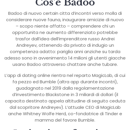
Cos’e Badoo
Badoo di nuovo certain citta d’incontri verso molla di
considerare nuove fauna, inaugurare amicizie di nuovo
– scopo niente affatto – comprendere chi un
opportunita ne aumento differenziato potrebbe
trasfor dall’idea dell’imprenditore russo Andrei
Andreyev, ottenendo da privato di indugio un
competenza adatto: pariglia anni anziche su tarda
adesso sono in avvenimento 14 milioni gli utenti giacche
usano Badoo attraverso chattare anche tubare.
L’app di dating online rientra nel reparto MagicLab, di cui
fa pezzo ed Bumble (altra app durante incontri),
guadagnato nel 2019 dalla regolamentazione
d’investimento Blackstone in 3 miliardi di dollari (il
capacita destinato appela altitudine di seguito ceduta
dal scopritore Andreyev). L’attuale CEO di MagicLab
anche Whitney Wolfe Herd, co-fondatrice di Tinder e
mamma del favore Bumble.