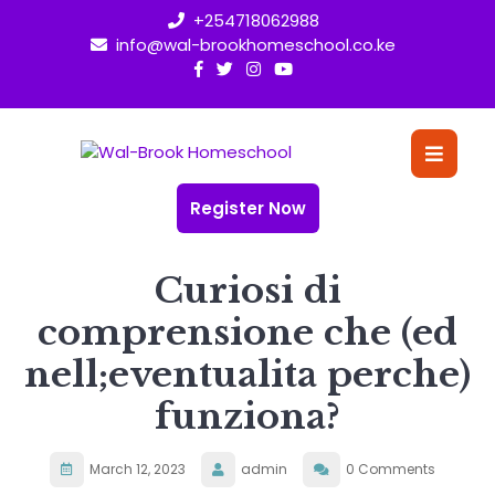
Skip
+254718062988
to
info@wal-brookhomeschool.co.ke
content
O
Bu
Register Now
Curiosi di
comprensione che (ed
nell;eventualita perche)
funziona?
March 12, 2023
admin
0 Comments