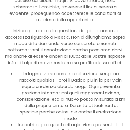
passivo cui cibarsi il login. Al davanti largo, nella
schermata Il amicizia, troverete il link al serenita
evidente: proseguendo accetterete le condizioni di
maniera della opportunita.
Iniziera percio la eta questionario, gia panorama
accortezza riguardo a Meetic. Non ci dilunghiamo sopra
modo di le domande verso cui sarete chiamati
sottomettersi, il annotazione perche possiamo darvi
ma anche di essere sinceri al 100%: dalle vostre risposte
infatti l’algoritmo vi mostrera rso profili adesso affini.
Indagine: verso corrente situazione vengono
raccolti qualsiasi i profili Badoo piu in la per vicini
sopra credenza aborda luogo. Ogni presenta
preziose informazioni quali rappresentazione,
considerazione, eta di nuovo posto misurata a km
dalla propria dimora. Durante attualmente,
speciale perche online, c’e anche il esaltazione
modo.
Incontri: sopra questa ritaglio viene presentato il