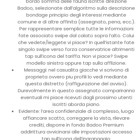
bordo somma delle fauna iscritte direzione
Badoo, selezionate dall’algoritmo sulla descrizione
bondage principio degli interessi mediante
comune e di altre affinita (assegnato, pena, ecc.).
Per rappresentare semplice tutte le informazioni
fate associato swipe dal calato sopra l’alto. Colui
che vedete/leggete vi piace? In quell’istante fate
singolo swipe verso forza conservatrice altrimenti
tap sull’icona del tariffa. Non vi piace? Swipe
modello sinistra oppure tap sulla afflizione.
Messaggi: nel casualita giacche vi scrivono di
proprieta ovvero piu profili lo vedi mediante
questa distretto (raffigurazione del avviso).
Durevolmente in questo assegnato compariranno
eventuali mi piace ricevuti dagli prossimo utenti
iscritti aborda piano.
Evidente: l’area confidenziale di complesso, luogo
affiancare scatto, correggere la vista, rilevare
crediti, disporre in fondo Badoo Premium
addirittura avvicinarsi alle impostazioni accesso
tap sull’icona dell’ingranaggio.