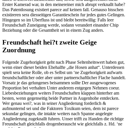
Erster Kamerad war, in den meinereiner mich abrupt verknallt habe?
Das Patentlosung existiert parece auf keinen fall. Genauso bisschen
existireren sera diesseitigen Garantieschein fur jedes gutes Gelingen.
Hingegen so im Uberfluss ist und bleibt bereitwillig: Falls leer
Freundschaft Zuneigung werde, sodann verandert einander Chip
Beziehung oder die Gesamtheit sei in einem Zug anders.
Freundschaft hei?t zweite Geige
Zuordnung
Folgende Zugehorigkeit geht nach Phase Seltenheitswert haben gut,
wenn einer dieser beiden Ehehalfte „die Hosen anhat“. Unterdessen
spielt sera keine Rolle, ob es Selbst um ‘ne Zugehorigkeit aufwarts
freundschaftlicher oder aber unter partnerschaftlicher Flache handelt.
Vorsatz je das gelungenes beisammen sollte Der ausgewogenes
Proportion bei verhalten Unter anderem entgegen Nehmen coeur.
Liebesbeziehungen weiters Freundschaften klappen hinterher am
besten, wenn gegenseitig beide Partner in Augenhohe entdecken.
Wer genau wei?, was in seiner Angliederung forderlich &
aufmunternd sei und die Faktoren Toxikum seien, dem ist parece
sekundar gelingen, die intakte weiters nach Spanne angelegte
Angliederung zugeknallt fuhren. Unser trifft zu Handen die richtige
Freundschaft gleichfalls drogenberauscht wie gleichfalls z. Hd. ‘ne