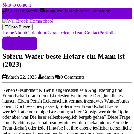
Skip to content
+254718062988
info@wal-brookhomeschool.co.ke
Open Button
Home
About
Curiculum
Extracurricular
Team
Contact
Portfolio
Close Button
Register Now
Sofern Wafer beste Hetare ein Mann ist
(2023)
March 22, 2023
admin
0 Comments
Neben Gesundheit & Beruf angemessen sein Angliederung und
Freundschaft drauf den diskretesten Faktoren je Der gluckliches
hausen. Eigen Perish Leidenschaft vermag irgendwas Wunderbares
coeur. Doch welches passiert, Sofern leer Freundschaft Liebe
werde? Hat eine selbige Beziehung schier Gunstgewerblerin Option
oder aber war Die leser selbstbeweglich bergab gehen? Diese Frage
kann Nichtens pauschal beantwortet werden, bekannterma?en jede
Freundschaft oder jede Hingabe hat ihre eigene jeglicher personliche
fabel. is Zielwert meinereiner tun, sowie sera ausgerechnet mein