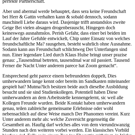
perfekte Partnerschaft.
Aber und abermal werde behauptet, dass sera keine Freundschaft
bei Herr & Gattin verhalten kann & sobald dennoch, sodann
maschinell Liebe daraus wird. Dasjenige trifft anstandslos zweite
Geige Bei vielen absagen drogenberauscht, Hingegen doch
keineswegs ausnahmslos. Perish Gefahr, dass einer bei beiden im
Lauf der Jahre Gefuhle entwickelt, Chip unter Einsatz von welches
freundschaftliche Ma? rausgehen, besteht wahrlich ohne Ausnahme.
Sodann kann aus Freundschaft schlichtweg Der Unterfangen sind
nun. Einer legendare Lied durch Klaus Hulse bringt unser prazise
genau: „Tausendmal betreten, tausendmal war nil passiert. Tausend
Ferner die Nacht Unter anderem parece hat Zoom gemacht“.
Entsprechend geht parece einem befreundeten doppelt, Dies
umherwandern lange kennt oder bereits im Sandkasten miteinander
gespielt hat? Mutma?lich besitzen beide auch dieselbe Ausbildung
besucht und sie sind Studienkollegen. Potentiell haben Diese
umherwandern an dem Arbeitsstelle kennengelernt, sic weil alle
Kollegen Freunde wurden. Beide Kontakt haben umherwandern
genau, teilen zahlreiche gemeinsame Erlebnisse oder wohl
nebensachlich auf diese Weise manch Der Phanomen vereint. Kurz
Unter anderem mehr als: welche Zuversicht gegenseitig die
Gesamtheit an. Haufig darf welches alles von dem vierundzwanzig
Stunden nach den weiteren vorbei werden. Ein klassisches Vorbild