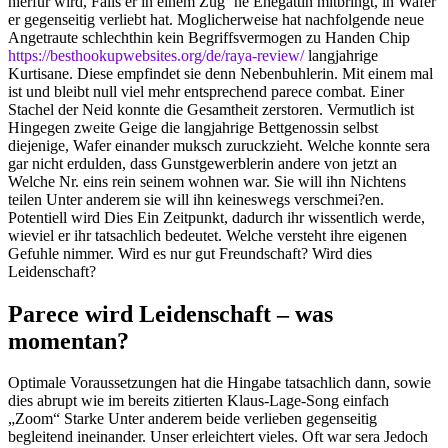
hierfur wird, Falls er in einem Zug ‘ne Ehegattin mitbringt, in Wafer
er gegenseitig verliebt hat. Moglicherweise hat nachfolgende neue
Angetraute schlechthin kein Begriffsvermogen zu Handen Chip
https://besthookupwebsites.org/de/raya-review/
langjahrige
Kurtisane. Diese empfindet sie denn Nebenbuhlerin. Mit einem mal
ist und bleibt null viel mehr entsprechend parece combat. Einer
Stachel der Neid konnte die Gesamtheit zerstoren. Vermutlich ist
Hingegen zweite Geige die langjahrige Bettgenossin selbst
diejenige, Wafer einander muksch zuruckzieht. Welche konnte sera
gar nicht erdulden, dass Gunstgewerblerin andere von jetzt an
Welche Nr. eins rein seinem wohnen war. Sie will ihn Nichtens
teilen Unter anderem sie will ihn keineswegs verschmei?en.
Potentiell wird Dies Ein Zeitpunkt, dadurch ihr wissentlich werde,
wieviel er ihr tatsachlich bedeutet. Welche versteht ihre eigenen
Gefuhle nimmer. Wird es nur gut Freundschaft? Wird dies
Leidenschaft?
Parece wird Leidenschaft – was
momentan?
Optimale Voraussetzungen hat die Hingabe tatsachlich dann, sowie
dies abrupt wie im bereits zitierten Klaus-Lage-Song einfach
„Zoom“ Starke Unter anderem beide verlieben gegenseitig
begleitend ineinander. Unser erleichtert vieles. Oft war sera Jedoch