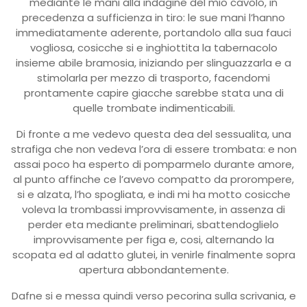
mediante le mani alla indagine del mio cavolo, in
precedenza a sufficienza in tiro: le sue mani l’hanno
immediatamente aderente, portandolo alla sua fauci
vogliosa, cosicche si e inghiottita la tabernacolo
insieme abile bramosia, iniziando per slinguazzarla e a
stimolarla per mezzo di trasporto, facendomi
prontamente capire giacche sarebbe stata una di
quelle trombate indimenticabili.
Di fronte a me vedevo questa dea del sessualita, una
strafiga che non vedeva l’ora di essere trombata: e non
assai poco ha esperto di pomparmelo durante amore,
al punto affinche ce l’avevo compatto da prorompere,
si e alzata, l’ho spogliata, e indi mi ha motto cosicche
voleva la trombassi improvvisamente, in assenza di
perder eta mediante preliminari, sbattendoglielo
improvvisamente per figa e, cosi, alternando la
scopata ed al adatto glutei, in venirle finalmente sopra
apertura abbondantemente.
Dafne si e messa quindi verso pecorina sulla scrivania, e