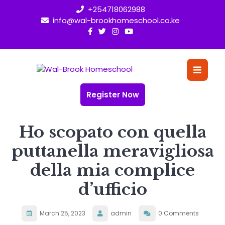
Skip
+254718062988
to
info@wal-brookhomeschool.co.ke
content
O
Bu
Register Now
Ho scopato con quella
puttanella meravigliosa
della mia complice
d’ufficio
March 25, 2023
admin
0 Comments