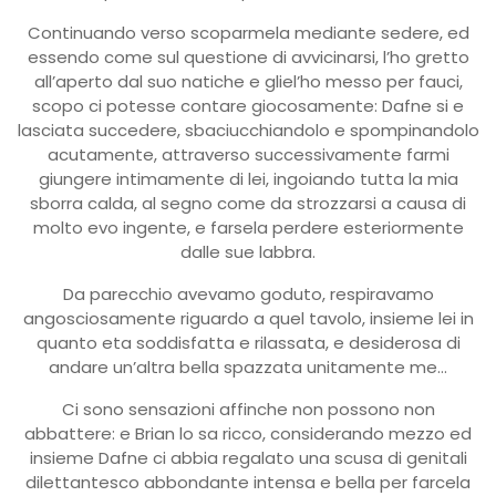
Continuando verso scoparmela mediante sedere, ed
essendo come sul questione di avvicinarsi, l’ho gretto
all’aperto dal suo natiche e gliel’ho messo per fauci,
scopo ci potesse contare giocosamente: Dafne si e
lasciata succedere, sbaciucchiandolo e spompinandolo
acutamente, attraverso successivamente farmi
giungere intimamente di lei, ingoiando tutta la mia
sborra calda, al segno come da strozzarsi a causa di
molto evo ingente, e farsela perdere esteriormente
dalle sue labbra.
Da parecchio avevamo goduto, respiravamo
angosciosamente riguardo a quel tavolo, insieme lei in
quanto eta soddisfatta e rilassata, e desiderosa di
andare un’altra bella spazzata unitamente me…
Ci sono sensazioni affinche non possono non
abbattere: e Brian lo sa ricco, considerando mezzo ed
insieme Dafne ci abbia regalato una scusa di genitali
dilettantesco abbondante intensa e bella per farcela