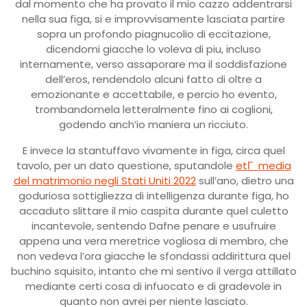
dal momento che ha provato il mio cazzo addentrarsi
nella sua figa, si e improvvisamente lasciata partire
sopra un profondo piagnucolio di eccitazione,
dicendomi giacche lo voleva di piu, incluso
internamente, verso assaporare ma il soddisfazione
dell’eros, rendendolo alcuni fatto di oltre a
emozionante e accettabile, e percio ho evento,
trombandomela letteralmente fino ai coglioni,
godendo anch’io maniera un ricciuto.
E invece la stantuffavo vivamente in figa, circa quel
tavolo, per un dato questione, sputandole
etГ media
del matrimonio negli Stati Uniti 2022
sull’ano, dietro una
goduriosa sottigliezza di intelligenza durante figa, ho
accaduto slittare il mio caspita durante quel culetto
incantevole, sentendo Dafne penare e usufruire
appena una vera meretrice vogliosa di membro, che
non vedeva l’ora giacche le sfondassi addirittura quel
buchino squisito, intanto che mi sentivo il verga attillato
mediante certi cosa di infuocato e di gradevole in
quanto non avrei per niente lasciato.