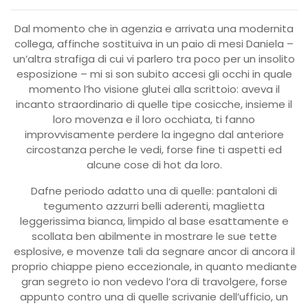
Dal momento che in agenzia e arrivata una modernita
collega, affinche sostituiva in un paio di mesi Daniela –
un’altra strafiga di cui vi parlero tra poco per un insolito
esposizione – mi si son subito accesi gli occhi in quale
momento l’ho visione glutei alla scrittoio: aveva il
incanto straordinario di quelle tipe cosicche, insieme il
loro movenza e il loro occhiata, ti fanno
improvvisamente perdere la ingegno dal anteriore
circostanza perche le vedi, forse fine ti aspetti ed
alcune cose di hot da loro.
Dafne periodo adatto una di quelle: pantaloni di
tegumento azzurri belli aderenti, maglietta
leggerissima bianca, limpido al base esattamente e
scollata ben abilmente in mostrare le sue tette
esplosive, e movenze tali da segnare ancor di ancora il
proprio chiappe pieno eccezionale, in quanto mediante
gran segreto io non vedevo l’ora di travolgere, forse
appunto contro una di quelle scrivanie dell’ufficio, un