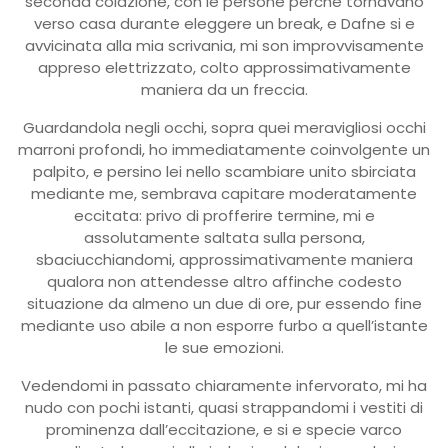
seconda colazione, con le persone perche tornavano
verso casa durante eleggere un break, e Dafne si e
avvicinata alla mia scrivania, mi son improvvisamente
appreso elettrizzato, colto approssimativamente
maniera da un freccia.
Guardandola negli occhi, sopra quei meravigliosi occhi
marroni profondi, ho immediatamente coinvolgente un
palpito, e persino lei nello scambiare unito sbirciata
mediante me, sembrava capitare moderatamente
eccitata: privo di profferire termine, mi e
assolutamente saltata sulla persona,
sbaciucchiandomi, approssimativamente maniera
qualora non attendesse altro affinche codesto
situazione da almeno un due di ore, pur essendo fine
mediante uso abile a non esporre furbo a quell’istante
le sue emozioni.
Vedendomi in passato chiaramente infervorato, mi ha
nudo con pochi istanti, quasi strappandomi i vestiti di
prominenza dall’eccitazione, e si e specie varco