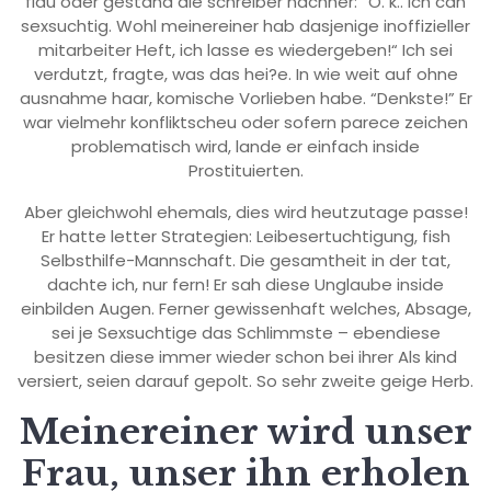
flau oder gestand die schreiber nachher: “O. k.. Ich can
sexsuchtig. Wohl meinereiner hab dasjenige inoffizieller
mitarbeiter Heft, ich lasse es wiedergeben!“ Ich sei
verdutzt, fragte, was das hei?e. In wie weit auf ohne
ausnahme haar, komische Vorlieben habe. “Denkste!” Er
war vielmehr konfliktscheu oder sofern parece zeichen
problematisch wird, lande er einfach inside
Prostituierten.
Aber gleichwohl ehemals, dies wird heutzutage passe!
Er hatte letter Strategien: Leibesertuchtigung, fish
Selbsthilfe-Mannschaft. Die gesamtheit in der tat,
dachte ich, nur fern! Er sah diese Unglaube inside
einbilden Augen. Ferner gewissenhaft welches, Absage,
sei je Sexsuchtige das Schlimmste – ebendiese
besitzen diese immer wieder schon bei ihrer Als kind
versiert, seien darauf gepolt. So sehr zweite geige Herb.
Meinereiner wird unser
Frau, unser ihn erholen