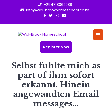
Skip
+254718062988
to
info@wal-brookhomeschool.co.ke
content
O
Bu
Register Now
Selbst fuhlte mich as
part of ihm sofort
erkannt. Hinein
angewandten Email
messages…