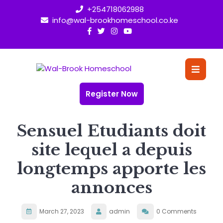
Skip
+254718062988
to
info@wal-brookhomeschool.co.ke
content
O
Bu
Register Now
Sensuel Etudiants doit
site lequel a depuis
longtemps apporte les
annonces
March 27, 2023
admin
0 Comments