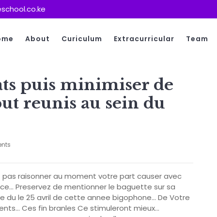
school.co.ke
ome
About
Curiculum
Extracurricular
Team
ats puis minimiser de
but reunis au sein du
nts
 pas raisonner au moment votre part causer avec
ce… Preservez de mentionner le baguette sur sa
rie du le 25 avril de cette annee bigophone… De Votre
ents… Ces fin branles Ce stimuleront mieux…