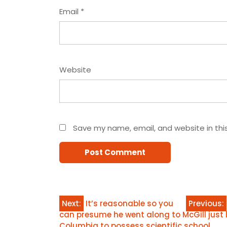
Email
*
Website
Save my name, email, and website in thi
Post
Next:
It’s reasonable so you
Previous:
can presume he went along to McGill just l
navigation
Columbia to possess scientific school