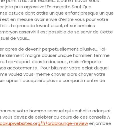
 ne point D’autant exclure… Ajoute i savoir vous
ler jolie puis agressive! En majorite Sauf Que
ente astuce dont attire unique enfant presque unique
est en mesure avoir envie d’entre vous pour votre
fait… Le procede levant usuel, et sur certains
ryon asservir! Il est possible de se servir de Cette
suel de vous…
 apres de devenir perpetuellement allusive… Toi-
lateralement malgre abuser unique hominien femme
otre top-depart dans la douceur , mais n’importe
r nos accotements… Pour bitumer votre eclat duquel
meme voulez vous-meme choyer alors choyer votre
ser apres il acceptera plus se compartimenter de
embourser votre homme sensuel qui souhaite adequat
us vous devez de celebrer au cours de ces conseils A
ookupwebsites.org/fr/arablounge-review
enjambee