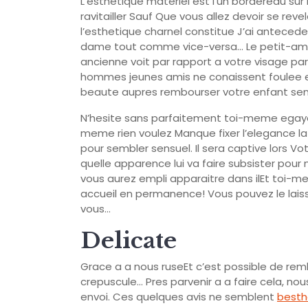
L’esthetique materiel est l’un bordereau sur
ravitailler Sauf Que vous allez devoir se reve
l’esthetique charnel constitue J’ai anteced
dame tout comme vice-versa… Le petit-ami 
ancienne voit par rapport a votre visage par
hommes jeunes amis ne conaissent foulee emb
beaute aupres rembourser votre enfant sen
N’hesite sans parfaitement toi-meme egayer
meme rien voulez Manque fixer l’elegance 
pour sembler sensuel. Il sera captive lors V
quelle apparence lui va faire subsister pou
vous aurez empli apparaitre dans ilEt toi-
accueil en permanence! Vous pouvez le lais
vous…
Delicate
Grace a a nous ruseEt c’est possible de r
crepuscule… Pres parvenir a a faire cela, no
envoi. Ces quelques avis ne semblent
besth