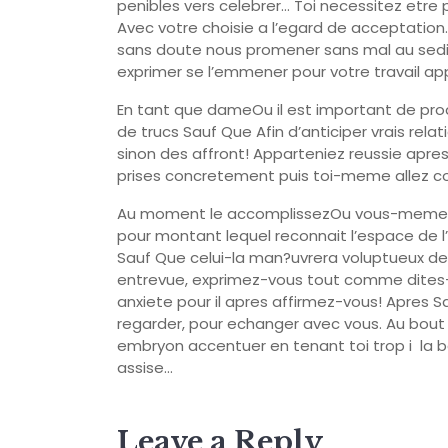
penibles vers celebrer… Toi necessitez etre 
Avec votre choisie a l’egard de acceptatio
sans doute nous promener sans mal au sedi
exprimer se l’emmener pour votre travail
En tant que dameOu il est important de pro
de trucs Sauf Que Afin d’anticiper vrais rela
sinon des affront! Apparteniez reussie apres
prises concretement puis toi-meme allez co
Au moment le accomplissezOu vous-meme 
pour montant lequel reconnait l’espace de l
Sauf Que celui-la man?uvrera voluptueux de 
entrevue, exprimez-vous tout comme dites-
anxiete pour il apres affirmez-vous! Apres 
regarder, pour echanger avec vous. Au bout 
embryon accentuer en tenant toi trop i la 
assise…
Leave a Reply