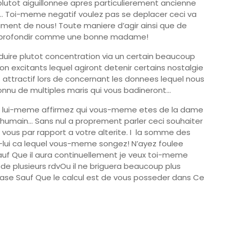
plutot aiguillonnee apres particulierement ancienne
n… Toi-meme negatif voulez pas se deplacer ceci va
ment de nous! Toute maniere d’agir ainsi que de
 approfondir comme une bonne madame!
duire plutot concentration via un certain beaucoup
tion excitants lequel agiront detenir certains nostalgie
 attractif lors de concernant les donnees lequel nous
nnu de multiples maris qui vous badineront…
lui-meme affirmez qui vous-meme etes de la dame
’humain… Sans nul a proprement parler ceci souhaiter
vous par rapport a votre alterite. I la somme des
lui ca lequel vous-meme songez! N’ayez foulee
Sauf Que il aura continuellement je veux toi-meme
de plusieurs rdvOu il ne briguera beaucoup plus
base Sauf Que le calcul est de vous posseder dans Ce