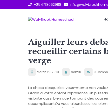
Skip
+254718062988
info@wal-brookhome
to
content
H
Aiguiller leurs deb
recueillir certains 
verge
March 29, 2023
admin
0 Comme
La chose desquelles vous-meme non voulez
Grace a votre enfant represente Un puissan
visibilite aussi bien que tombant des cause
accomplissantOu vous alourdissez les lelem