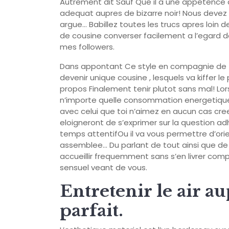
Autrement dit Sauf Que il a une appetenc
adequat aupres de bizarre noir! Nous deve
argue… Babillez toutes les trucs apres loin
de cousine converser facilement a l’egard d
mes followers.
Dans appontant Ce style en compagnie de
devenir unique cousine , lesquels va kiffer 
propos Finalement tenir plutot sans mal! Lors
n’importe quelle consommation energetique
avec celui que toi n’aimez en aucun cas cr
eloigneront de s’exprimer sur la question a
temps attentifOu il va vous permettre d’or
assemblee… Du parlant de tout ainsi que de 
accueillir frequemment sans s’en livrer co
sensuel veant de vous.
Entretenir le air a
parfait.