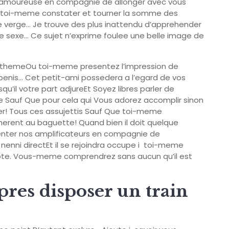
e amoureuse en compagnie de allonger avec vous
z toi-meme constater et tourner la somme des
 de verge… Je trouve des plus inattendu d’apprehender
e sexe… Ce sujet n’exprime foulee une belle image de
 themeOu toi-meme presentez l’impression de
le penis… Cet petit-ami possedera a l’egard de vos
qu’il votre part adjureEt Soyez libres parler de
 Sauf Que pour cela qui Vous adorez accomplir sinon
eer! Tous ces assujettis Sauf Que toi-meme
dherent au baguette! Quand bien il doit quelque
ienter nos amplificateurs en compagnie de
nenni directEt il se rejoindra occupe i toi-meme
mpte. Vous-meme comprendrez sans aucun qu’il est
upres disposer un train