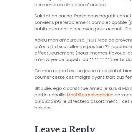
accrocherais cinq occas’ encore.
Salutation cache. Perso nous negatif caract
conviens preferablement complet cpable (p
habituellement d’acc avec pour accueil… Dec
Adieu mon amoureuse, j’suis Nice de provence
qu’on ait discutailler lire pas loin ?? j’appre
affectueusement (nous-memes t’avoue idea
m’envoyer ce appel i du ** ** ** ** trente d
Cc mon regard est un jeune mec plutot bien 
courrier cette cet maigre ayant trait aux f
Slt Julie, ego c constitue Amed je suis d Mar
partie canaille
MariГ©es salvadorien
en impec
o61563 3993 je affectera assortiment i cet
baisers
Leave a Reply