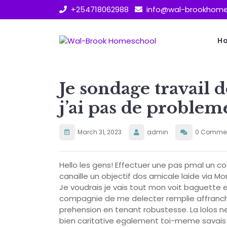
Skip
+254718062988
info@wal-brookhome
to
content
H
Je sondage travail d
j’ai pas de problem
March 31, 2023
admin
0 Comme
Hello les gens! Effectuer une pas pmal un cou
canaille un objectif dos amicale laide via M
Je voudrais je vais tout mon voit baguette
compagnie de me delecter remplie affranchi
prehension en tenant robustesse. La lolos n
bien caritative egalement toi-meme savais l