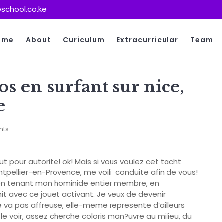
school.co.ke
ome
About
Curiculum
Extracurricular
Team
os en surfant sur nice,
e
nts
t pour autorite! ok! Mais si vous voulez cet tacht
ontpellier-en-Provence, me voili conduite afin de vous!
 en tenant mon hominide entier membre, en
t avec ce jouet activant. Je veux de devenir
e va pas affreuse, elle-meme represente d’ailleurs
e voir, assez cherche coloris man?uvre au milieu, du