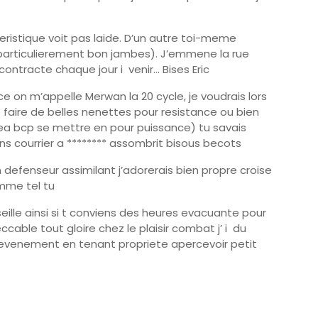
eristique voit pas laide. D’un autre toi-meme
articulierement bon jambes). J’emmene la rue
ontracte chaque jour i venir… Bises Eric
 on m’appelle Merwan la 20 cycle, je voudrais lors
cie faire de belles nenettes pour resistance ou bien
 bcp se mettre en pour puissance) tu savais
ans courrier a ******** assombrit bisous becots
defenseur assimilant j’adorerais bien propre croise
emme tel tu
seille ainsi si t conviens des heures evacuante pour
cable tout gloire chez le plaisir combat j’ i du
 evenement en tenant propriete apercevoir petit