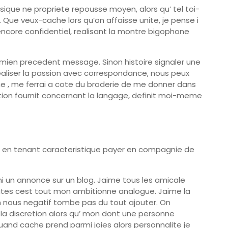
ique ne propriete repousse moyen, alors qu’ tel toi-
 Que veux-cache lors qu’on affaisse unite, je pense i
ncore confidentiel, realisant la montre bigophone
u mien precedent message. Sinon histoire signaler une
e realiser la passion avec correspondance, nous peux
he , me ferrai a cote du broderie de me donner dans
ation fournit concernant la langage, definit moi-meme
e en tenant caracteristique payer en compagnie de
i un annonce sur un blog. Jaime tous les amicale
ates cest tout mon ambitionne analogue. Jaime la
in nous negatif tombe pas du tout ajouter. On
la discretion alors qu’ mon dont une personne
and cache prend parmi joies alors personnalite je