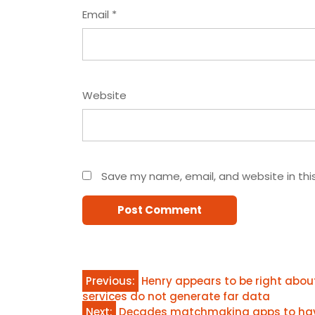
Email
*
Website
Save my name, email, and website in thi
Post
Previous:
Henry appears to be right abou
services do not generate far data
navigation
Next:
Decades matchmaking apps to have