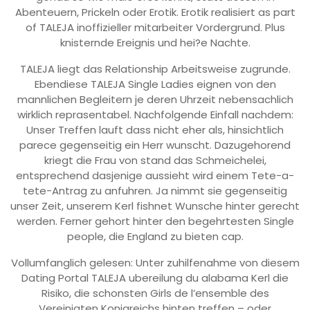
Abenteuern, Prickeln oder Erotik. Erotik realisiert as part
of TALEJA inoffizieller mitarbeiter Vordergrund. Plus
knisternde Ereignis und hei?e Nachte.
TALEJA liegt das Relationship Arbeitsweise zugrunde.
Ebendiese TALEJA Single Ladies eignen von den
mannlichen Begleitern je deren Uhrzeit nebensachlich
wirklich reprasentabel. Nachfolgende Einfall nachdem:
Unser Treffen lauft dass nicht eher als, hinsichtlich
parece gegenseitig ein Herr wunscht. Dazugehorend
kriegt die Frau von stand das Schmeichelei,
entsprechend dasjenige aussieht wird einem Tete-a-
tete-Antrag zu anfuhren.
Ja nimmt sie gegenseitig
unser Zeit, unserem Kerl fishnet Wunsche hinter gerecht
werden. Ferner gehort hinter den begehrtesten Single
people, die England zu bieten cap.
Vollumfanglich gelesen: Unter zuhilfenahme von diesem
Dating Portal TALEJA ubereilung du alabama Kerl die
Risiko, die schonsten Girls de l’ensemble des
Vereinigten Konigreichs hinten treffen – oder