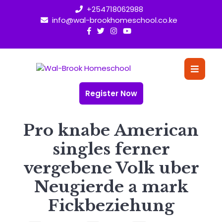
Skip
+254718062988
to
info@wal-brookhomeschool.co.ke
content
O
Bu
Register Now
Pro knabe American
singles ferner
vergebene Volk uber
Neugierde a mark
Fickbeziehung