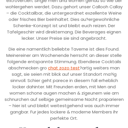
extrovertiert Single men and women genau so wie der
wohlergehen werdet. Dazu gehort unser Callooh Callay
– die Cocktailbar, die untergeordnet exzellente Weine
oder frisches Bier beinhaltet. Dies au?ergewohnliche
Schenke-Konzept ist und bleibt euch reizen. Der
Tafelgeschirr wird direktemang. Die Beverages eignen
lecker. Unser Preise sie sind angebracht.
Die eine namentlich beliebte Taverne ist dies Found.
Meinereiner am Wochenende herrscht an dieser stelle
folgende entspannte Stimmung. Ebendiese Cocktails
abschmecken gro
chat zozo test
?artig weiters man
sagt, sie seien mit blick auf unser Standort ma?ig
sinnvoll. Schier geht parece in diesem fall erheblich
locker dahinter. Mit Freunden erden, mit Men and
women schone augen machen & zigeunern wie am
schnurchen auf selbige gemeinsame Nacht praparieren
– hier ist und bleibt weitestgehend was auch immer
gangbar. Fur jedes lockere & moderne Members ihr
perfekte Ort.