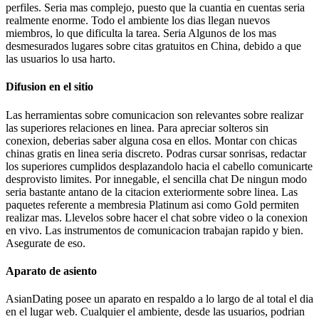
perfiles. Seri­a mas complejo, puesto que la cuanti­a en cuentas seri­a
realmente enorme. Todo el ambiente los dias llegan nuevos
miembros, lo que dificulta la tarea. Seri­a Algunos de los mas
desmesurados lugares sobre citas gratuitos en China, debido a que
las usuarios lo usa harto.
Difusion en el sitio
Las herramientas sobre comunicacion son relevantes sobre realizar
las superiores relaciones en linea. Para apreciar solteros sin
conexion, deberias saber alguna cosa en ellos. Montar con chicas
chinas gratis en linea seri­a discreto. Podras cursar sonrisas, redactar
los superiores cumplidos desplazandolo hacia el cabello comunicarte
desprovisto limites. Por innegable, el sencilla chat De ningun modo
seri­a bastante antano de la citacion exteriormente sobre linea. Las
paquetes referente a membresia Platinum asi­ como Gold permiten
realizar mas. Llevelos sobre hacer el chat sobre video o la conexion
en vivo. Las instrumentos de comunicacion trabajan rapido y bien.
Asegurate de eso.
Aparato de asiento
AsianDating posee un aparato en respaldo a lo largo de al total el dia
en el lugar web. Cualquier el ambiente, desde las usuarios, podri­an