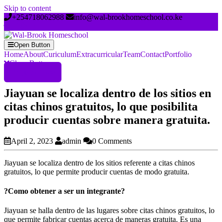
Skip to content
+254718062988
info@wal-brookhomeschool.co.ke
Open Button
Home
About
Curiculum
Extracurricular
Team
Contact
Portfolio
Close Button
Register Now
Jiayuan se localiza dentro de los sitios en
citas chinos gratuitos, lo que posibilita
producir cuentas sobre manera gratuita.
April 2, 2023
admin
0 Comments
Jiayuan se localiza dentro de los sitios referente a citas chinos
gratuitos, lo que permite producir cuentas de modo gratuita.
?Como obtener a ser un integrante?
Jiayuan se halla dentro de las lugares sobre citas chinos gratuitos, lo
que permite fabricar cuentas acerca de maneras gratuita. Es una