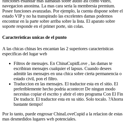
funciones estandar mas llamadas sobre audio asi­ como video,
navegacion anonima. La mas cara seri­a la membresia premium.
Posee funciones avanzadas. Por ejemplo, la cuenta dispone sobre el
estado VIP y no ha transpirado las excelentes damas podemos
encontrar en la parte sobre arriba sobre la lista. El aparato sobre
soporte responde en el primer porte, sin colas.
Caracteristicas unicas de el punto
A las chicas chinas les encantan las 2 superiores caracteristicas
especificas del lugar web
Filtros de mensajes. En ChinaCupidLove , las damas te
escribiran mensajes cualquier el lapsus. Cuando desees
admitir las mensajes en una chica sobre cierta permanencia o
estado civil, pon el filtro.
Traduccion en las mensajes. El traductor esta en el sitio. El
preferiblemente hecho podri­a acontecer De ningun modo
necesitas copiar el escrito y abrir el otro programa Con El Fin
De traducir. El traductor esta en su sitio. Solo tocalo. ?Ahorra
bastante tiempo!
Por lo tanto, puede engrosar ChinaLoveCupid a la relacion de estas
mas desmedidos lugares web potenciales.