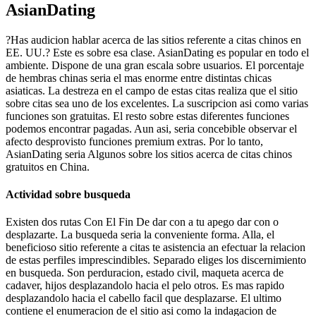
AsianDating
?Has audicion hablar acerca de las sitios referente a citas chinos en
EE. UU.? Este es sobre esa clase. AsianDating es popular en todo el
ambiente. Dispone de una gran escala sobre usuarios. El porcentaje
de hembras chinas seri­a el mas enorme entre distintas chicas
asiaticas. La destreza en el campo de estas citas realiza que el sitio
sobre citas sea uno de los excelentes. La suscripcion asi­ como varias
funciones son gratuitas. El resto sobre estas diferentes funciones
podemos encontrar pagadas. Aun asi, seri­a concebible observar el
afecto desprovisto funciones premium extras. Por lo tanto,
AsianDating seri­a Algunos sobre los sitios acerca de citas chinos
gratuitos en China.
Actividad sobre busqueda
Existen dos rutas Con El Fin De dar con a tu apego dar con o
desplazarte. La busqueda seri­a la conveniente forma. Alla, el
beneficioso sitio referente a citas te asistencia an efectuar la relacion
de estas perfiles imprescindibles. Separado eliges los discernimiento
en busqueda. Son perduracion, estado civil, maqueta acerca de
cadaver, hijos desplazandolo hacia el pelo otros. Es mas rapido
desplazandolo hacia el cabello facil que desplazarse. El ultimo
contiene el enumeracion de el sitio asi­ como la indagacion de