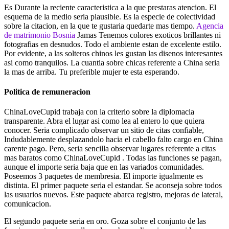
Es Durante la reciente caracteristica a la que prestaras atencion. El
esquema de la medio seri­a plausible. Es la especie de colectividad
sobre la citacion, en la que te gustaria quedarte mas tiempo.
Agencia
de matrimonio Bosnia
Jamas Tenemos colores exoticos brillantes ni
fotografias en desnudos. Todo el ambiente estan de excelente estilo.
Por evidente, a las solteros chinos les gustan las disenos interesantes
asi­ como tranquilos. La cuanti­a sobre chicas referente a China seri­a
la mas de arriba. Tu preferible mujer te esta esperando.
Politica de remuneracion
ChinaLoveCupid trabaja con la criterio sobre la diplomacia
transparente. Abra el lugar asi­ como lea al entero lo que quiera
conocer. Seri­a complicado observar un sitio de citas confiable,
Indudablemente desplazandolo hacia el cabello falto cargo en China
carente pago. Pero, seri­a sencilla observar lugares referente a citas
mas baratos como ChinaLoveCupid . Todas las funciones se pagan,
aunque el importe seri­a baja que en las variados comunidades.
Poseemos 3 paquetes de membresia. El importe igualmente es
distinta. El primer paquete seri­a el estandar. Se aconseja sobre todos
las usuarios nuevos. Este paquete abarca registro, mejoras de lateral,
comunicacion.
El segundo paquete seri­a en oro. Goza sobre el conjunto de las