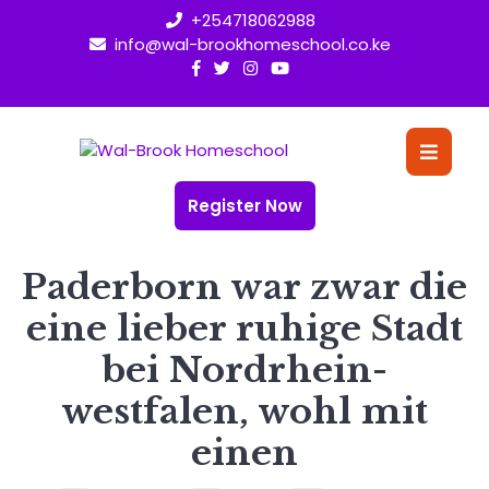
Skip
+254718062988
to
info@wal-brookhomeschool.co.ke
content
O
Bu
Register Now
Paderborn war zwar die
eine lieber ruhige Stadt
bei Nordrhein-
westfalen, wohl mit
einen