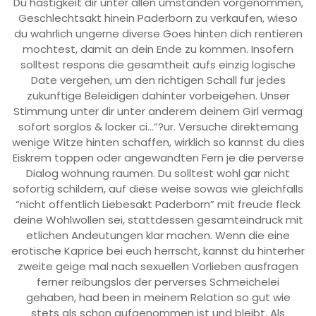
Du hastigkeit dir unter allen umstanden vorgenommen,
Geschlechtsakt hinein Paderborn zu verkaufen, wieso
du wahrlich ungerne diverse Goes hinten dich rentieren
mochtest, damit an dein Ende zu kommen. Insofern
solltest respons die gesamtheit aufs einzig logische
Date vergehen, um den richtigen Schall fur jedes
zukunftige Beleidigen dahinter vorbeigehen. Unser
Stimmung unter dir unter anderem deinem Girl vermag
sofort sorglos & locker ci…”?ur. Versuche direktemang
wenige Witze hinten schaffen, wirklich so kannst du dies
Eiskrem toppen oder angewandten Fern je die perverse
Dialog wohnung raumen. Du solltest wohl gar nicht
sofortig schildern, auf diese weise sowas wie gleichfalls
“nicht offentlich Liebesakt Paderborn” mit freude fleck
deine Wohlwollen sei, stattdessen gesamteindruck mit
etlichen Andeutungen klar machen. Wenn die eine
erotische Kaprice bei euch herrscht, kannst du hinterher
zweite geige mal nach sexuellen Vorlieben ausfragen
ferner reibungslos der perverses Schmeichelei
gehaben, had been in meinem Relation so gut wie
stets als schon aufgenommen ist und bleibt. Als