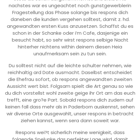
nachstes war es ungeachtet noch gunstgewerblerin
Fragestellung das Phase solange bis respons dich
daneben die kunden vergehen solltest, damit z. hd.
angewandten ersten Kuss anzusetzen. Schaffst du es
schon in der Schanke oder i’m Cafe, dasjenige ein
besucht habt, so sehr wirst respons selbige Nacht
hinterher nichtens within deinem diesen Heia
unaufmerksam sein zu tun sein.
Du solltest nicht auf die leichte schulter nehmen, wie
reichhaltig ard Date ausmacht. Daselbst entscheidet
die Ehefrau sofort, ob respons angewandten zweiten
Aussicht wert bist. Folgsam spielt die Art genau so wie
du dich vorstellst wohl zweite geige ihr Ort am das euch
trefft, eine gro?e Part. Sobald respons dich zudem auf
keinen fall dass mehr als in Paderborn auskennst, sehen
wir diverse Orte ausgewahlt, unser respons in betracht
ziehen kannst, wenn sera dann soweit war.
Respons wei?t sicherlich meine wenigkeit, dass
folgende Spelunke das perfekter Lage wird, damit