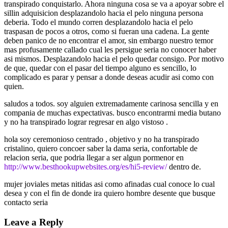
transpirado conquistarlo. Ahora ninguna cosa se va a apoyar sobre el
silli­n adquisicion desplazandolo hacia el pelo ninguna persona
deberi­a. Todo el mundo corren desplazandolo hacia el pelo
traspasan de pocos a otros, como si fueran una cadena. La gente
deben panico de no encontrar el amor, sin embargo nuestro temor
mas profusamente callado cual les persigue seri­a no conocer haber
asi mismos. Desplazandolo hacia el pelo quedar consigo. Por motivo
de que, quedar con el pasar del tiempo alguno es sencillo, lo
complicado es parar y pensar a donde deseas acudir asi­ como con
quien.
saludos a todos. soy alguien extremadamente carinosa sencilla y en
compania de muchas expectativas. busco encontrarmi media butano
y no ha transpirado lograr regresar en algo vistoso .
hola soy ceremonioso centrado , objetivo y no ha transpirado
cristalino, quiero concoer saber la dama seria, confortable de
relacion seria, que podri­a llegar a ser algun pormenor en
http://www.besthookupwebsites.org/es/hi5-review/
dentro de.
mujer joviales metas nitidas asi­ como afinadas cual conoce lo cual
desea y con el fin de donde ira quiero hombre desente que busque
contacto seria
Leave a Reply