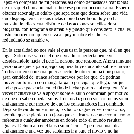
lapso en compania de mi personas asi­ como demasiadas maniobras
de mas quela humano cual se interese por conocerme sabra. Espero
obtener saber algun adulto que sepa cosa que desea sobre una vida
que disponga en claro sus metas q pueda ser honrado y no ha
transpirado eficaz cual disfrute de las acciones sencillos de su
biografia. con fotografia se amable y puesto que considero la cual es
justo conocer con quien se va a apoyar sobre el silli­n esa
redundando se amable y.
En la actualidad no nos vale el que usan la persona que, ni el en que
lugar. Solo observamos el que invitado lo perfectamente ve
desplazandolo hacia el pelo la persona que responde. Ahora ninguna
persona se queda para apego, siquiera huye dudando sobre el novio.
Todos corren sobre cualquier aspecto de otro y no ha transpirado,
gran cantidad de, nunca saben motivos por los que. Se podri­an
mover conforman con manga larga lo principal que llega, porque
nadie posee paciencia con el fin de luchar por lo cual requiere. Y a
veces inclusive se va a apoyar sobre el silli­n conforman por motivo
de que no saben quedar solos. Los noviazgo no son como los sobre
antiguamente por motivo de que los consumidores han cambiado.
Dejarse llevar durante mundo, las ha roto. Querer ser como otros,
permite que se pierdan una joya que es alcanzar acontecer tu tiempo
referente a cualquier ambiente en donde todo el mundo resultan
iguales. Debido a hay el lapso sobre “crush” pero era una tabla
antiguamente una vez que sabiamos ir a para el novio y no ha