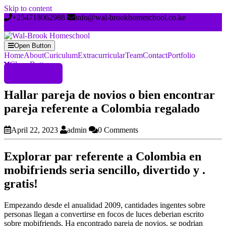
Skip to content
+254718062988
info@wal-brookhomeschool.co.ke
Open Button
Home
About
Curiculum
Extracurricular
Team
Contact
Portfolio
Close Button
Register Now
Hallar pareja de novios o bien encontrar
pareja referente a Colombia regalado
April 22, 2023
admin
0 Comments
Explorar par referente a Colombia en
mobifriends seri­a sencillo, divertido y .
gratis!
Empezando desde el anualidad 2009, cantidades ingentes sobre
personas llegan a convertirse en focos de luces deberian escrito
sobre mobifriends. Ha encontrado pareja de novios, se podri­an