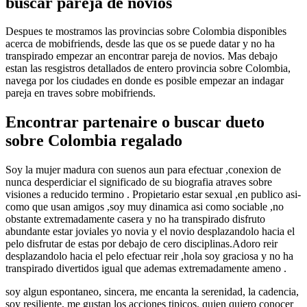
buscar pareja de novios
Despues te mostramos las provincias sobre Colombia disponibles
acerca de mobifriends, desde las que os se puede datar y no ha
transpirado empezar an encontrar pareja de novios. Mas debajo
estan las resgistros detallados de entero provincia sobre Colombia,
navega por los ciudades en donde es posible empezar an indagar
pareja en traves sobre mobifriends.
Encontrar partenaire o buscar dueto
sobre Colombia regalado
Soy la mujer madura con suenos aun para efectuar ,conexion de
nunca desperdiciar el significado de su biografia atraves sobre
visiones a reducido termino . Propietario estar sexual ,en publico asi­
como que usan amigos ,soy muy dinamica asi­ como sociable ,no
obstante extremadamente casera y no ha transpirado disfruto
abundante estar joviales yo novia y el novio desplazandolo hacia el
pelo disfrutar de estas por debajo de cero disciplinas.Adoro reir
desplazandolo hacia el pelo efectuar reir ,hola soy graciosa y no ha
transpirado divertidos igual que ademas extremadamente ameno .
soy algun espontaneo, sincera, me encanta la serenidad, la cadencia,
soy resiliente, me gustan los acciones ti­picos. quien quiero conocer