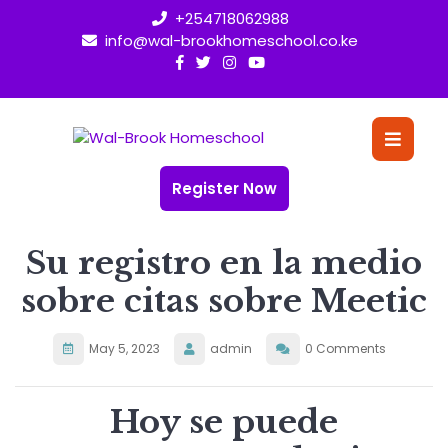
Skip
+254718062988
to
info@wal-brookhomeschool.co.ke
content
O
Bu
Register Now
Su registro en la medio
sobre citas sobre Meetic
May 5, 2023
admin
0 Comments
Hoy se puede