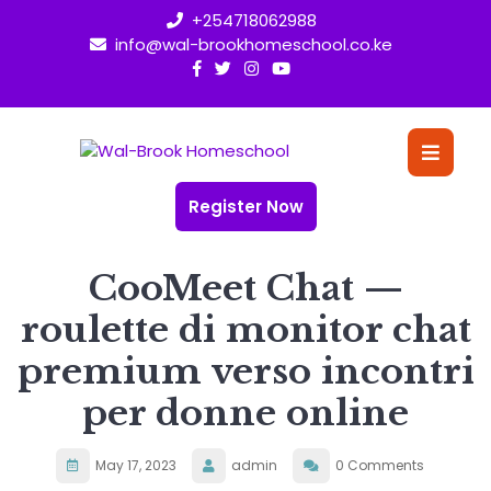
Skip
+254718062988
to
info@wal-brookhomeschool.co.ke
content
O
Bu
Register Now
CooMeet Chat —
roulette di monitor chat
premium verso incontri
per donne online
May 17, 2023
admin
0 Comments