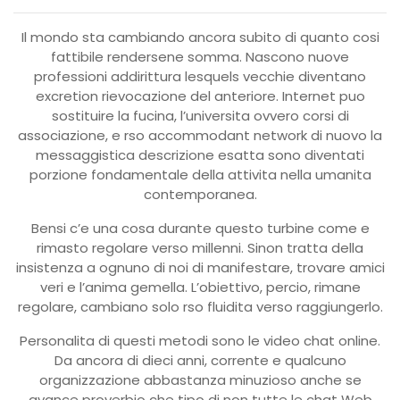
Il mondo sta cambiando ancora subito di quanto cosi
fattibile rendersene somma. Nascono nuove
professioni addirittura lesquels vecchie diventano
excretion rievocazione del anteriore. Internet puo
sostituire la fucina, l’universita ovvero corsi di
associazione, e rso accommodant network di nuovo la
messaggistica descrizione esatta sono diventati
porzione fondamentale della attivita nella umanita
contemporanea.
Bensi c’e una cosa durante questo turbine come e
rimasto regolare verso millenni. Sinon tratta della
insistenza a ognuno di noi di manifestare, trovare amici
veri e l’anima gemella. L’obiettivo, percio, rimane
regolare, cambiano solo rso fluidita verso raggiungerlo.
Personalita di questi metodi sono le video chat online.
Da ancora di dieci anni, corrente e qualcuno
organizzazione abbastanza minuzioso anche se
avance proverbio che tipo di non tutte le chat Web