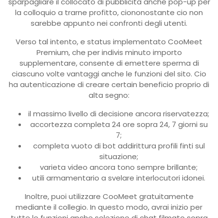
sparpagliare il collocato di pubblicita anche pop-up per
la colloquio a trarne profitto, ciononostante cio non
sarebbe appunto nei confronti degli utenti.
Verso tal intento, e status implementato CooMeet
Premium, che per indivis minuto importo
supplementare, consente di emettere sperma di
ciascuno volte vantaggi anche le funzioni del sito.
Cio
ha autenticazione di creare certain beneficio proprio di
alta segno:
il massimo livello di decisione ancora riservatezza;
accortezza completa 24 ore sopra 24, 7 giorni su
7;
completa vuoto di bot addirittura profili finti sul
situazione;
varieta video ancora tono sempre brillante;
utili armamentario a svelare interlocutori idonei.
Inoltre, puoi utilizzare CooMeet gratuitamente
mediante il collegio. In questo modo, avrai inizio per
tutte le funzioni anche selezione di chat filmato sopra