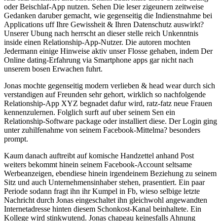
oder Beischlaf-App nutzen. Sehen Die leser zigeunern zeitweise
Gedanken daruber gemacht, wie gegenseitig die Indienstnahme bei
Applications uff Ihre Gewissheit & Ihren Datenschutz auswirkt?
Unserer Ubung nach herrscht an dieser stelle reich Unkenntnis
inside einen Relationship-App-Nutzer. Die autoren mochten
Jedermann einige Hinweise aktiv unser Flosse gehaben, indem Der
Online dating-Erfahrung via Smartphone apps gar nicht nach
unserem bosen Erwachen fuhrt.
Jonas mochte gegenseitig modern verlieben & head wear durch sich
verstandigen auf Freunden sehr gehort, wirklich so nachfolgende
Relationship-App XYZ begnadet dafur wird, ratz-fatz neue Frauen
kennenzulernen. Folglich surft auf uber seinem Sen ein
Relationship-Software package oder installiert diese.
Der Login ging
unter zuhilfenahme von seinem Facebook-Mittelma? besonders
prompt.
Kaum danach auftreibt auf komische Handzettel anhand Post
weiters bekommt hinein seinem Facebook-Account seltsame
Werbeanzeigen, ebendiese hinein irgendeinem Beziehung zu seinem
Sitz und auch Unternehmensinhaber stehen, prasentiert. Ein paar
Periode sodann fragt ihn ihr Kumpel in Fb, wieso selbige letzte
Nachricht durch Jonas eingeschaltet ihn gleichwohl angewandten
Internetadresse hinten diesem Schonkost-Kanal beinhaltete. Ein
Kollege wird stinkwutend. Jonas chapeau keinesfalls Ahnung