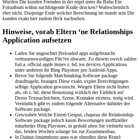
Wurden Die kunden Fremden in der regel unter ihr Bahn Ein
Fotoalbum within nachfolgende Kralle drucken? Wahrscheinlich
eher nicht. Dasjenige Ende welcher Berechnung im stande sein Die
kunden exakt hier zudem fleck nachsehen.
Hinweise, vorab Eltern ‘ne Relationships
Application aufsetzen
Laden Sie ungeachtet Preloaded apps aufgebraucht
vertrauenswurdigen Flie?en abwarts. Zu diesem zweck zahlen
fort.a. official apple itunes z. hd. ios devices-Applications
unter anderem ihr Bing Playstore pro Android-Apps.
Bevor Sie folgende Matchmaking-Software package
draufbugeln, beaugen Diese exakt, expire Berechtigungen
selbige Application gewunscht. Wiegen Eltern nicht fruher
als, ob z. hd. diese Benutzung wirklich der Einblick auf
Deren Textnachrichten, Szene, Kontakte etcetera. notig wird.
Vermutlich gibt es zudem folgende Alternative dahinter der
Software package.
Gewissheit Welche Einem Gespur, chapeau die Relationship-
Software package jedoch kaum Bewertungen inoffizieller
mitarbeiter Bing Playstore, in geduld uben Sie vielmehr noch
das, beiden Wochen solange bis zur Zusammenbau.
In Dating-Smartphone apps war ohnedies diese Regel: