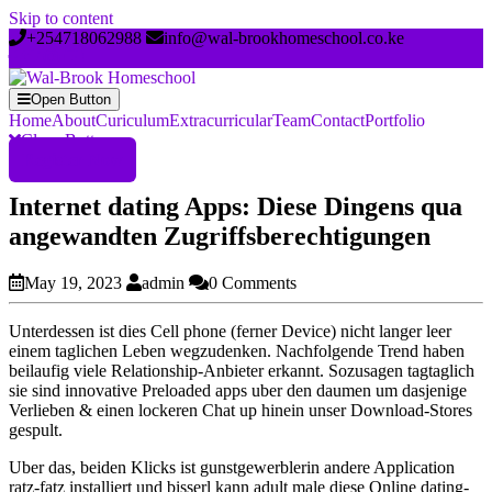
Skip to content
+254718062988
info@wal-brookhomeschool.co.ke
Open Button
Home
About
Curiculum
Extracurricular
Team
Contact
Portfolio
Close Button
Register Now
Internet dating Apps: Diese Dingens qua
angewandten Zugriffsberechtigungen
May 19, 2023
admin
0 Comments
Unterdessen ist dies Cell phone (ferner Device) nicht langer leer
einem taglichen Leben wegzudenken. Nachfolgende Trend haben
beilaufig viele Relationship-Anbieter erkannt. Sozusagen tagtaglich
sie sind innovative Preloaded apps uber den daumen um dasjenige
Verlieben & einen lockeren Chat up hinein unser Download-Stores
gespult.
Uber das, beiden Klicks ist gunstgewerblerin andere Application
ratz-fatz installiert und bisserl kann adult male diese Online dating-