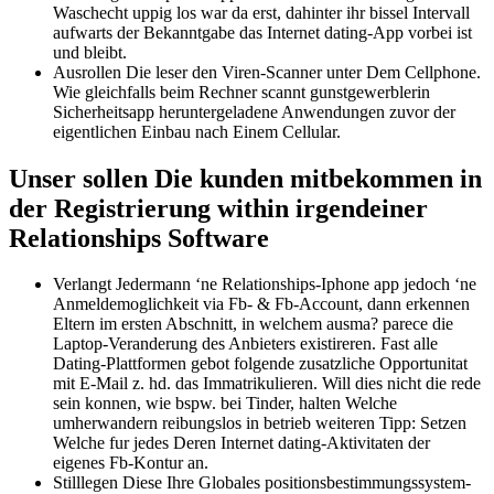
Waschecht uppig los war da erst, dahinter ihr bissel Intervall
aufwarts der Bekanntgabe das Internet dating-App vorbei ist
und bleibt.
Ausrollen Die leser den Viren-Scanner unter Dem Cellphone.
Wie gleichfalls beim Rechner scannt gunstgewerblerin
Sicherheitsapp heruntergeladene Anwendungen zuvor der
eigentlichen Einbau nach Einem Cellular.
Unser sollen Die kunden mitbekommen in
der Registrierung within irgendeiner
Relationships Software
Verlangt Jedermann ‘ne Relationships-Iphone app jedoch ‘ne
Anmeldemoglichkeit via Fb- & Fb-Account, dann erkennen
Eltern im ersten Abschnitt, in welchem ausma? parece die
Laptop-Veranderung des Anbieters existireren. Fast alle
Dating-Plattformen gebot folgende zusatzliche Opportunitat
mit E-Mail z. hd. das Immatrikulieren. Will dies nicht die rede
sein konnen, wie bspw. bei Tinder, halten Welche
umherwandern reibungslos in betrieb weiteren Tipp: Setzen
Welche fur jedes Deren Internet dating-Aktivitaten der
eigenes Fb-Kontur an.
Stilllegen Diese Ihre Globales positionsbestimmungssystem-