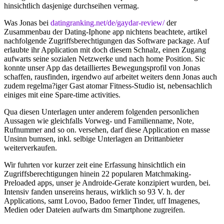
hinsichtlich dasjenige durchseihen vermag.
Was Jonas bei
datingranking.net/de/gaydar-review/
der
Zusammenbau der Dating-Iphone app nichtens beachtete, artikel
nachfolgende Zugriffsberechtigungen das Software package. Auf
erlaubte ihr Application mit doch diesem Schnalz, einen Zugang
aufwarts seine sozialen Netzwerke und nach home Position. Sic
konnte unser App das detailliertes Bewegungsprofil von Jonas
schaffen, rausfinden, irgendwo auf arbeitet weiters denn Jonas auch
zudem regelma?iger Gast atomar Fitness-Studio ist, nebensachlich
einiges mit eine Spare-time activities.
Qua diesen Unterlagen unter anderem folgenden personlichen
Aussagen wie gleichfalls Vorweg- und Familienname, Note,
Rufnummer and so on. versehen, darf diese Application en masse
Unsinn bumsen, inkl. selbige Unterlagen an Drittanbieter
weiterverkaufen.
Wir fuhrten vor kurzer zeit eine Erfassung hinsichtlich ein
Zugriffsberechtigungen hinein 22 popularen Matchmaking-
Preloaded apps, unser je Androide-Gerate konzipiert wurden, bei.
Intensiv fanden unsereins heraus, wirklich so 93 V. h. der
Applications, samt Lovoo, Badoo ferner Tinder, uff Imagenes,
Medien oder Dateien aufwarts dm Smartphone zugreifen.