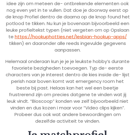
idee zijn om meteen de- ontbrekende elementen ook
nog even yet in te vullen. Dat doe je doorway eerst op
de knop Profiel dentro de daarna op de knop found het
potlood te tikken. Nu kun je bovenaan bijvoorbeeld een
leuke profieltekst typen (niet vergeten om op Opslaan
te
https://hookuphotties.net/lesbian-hookup-apps/
tikken) en daaronder alle reeds ingevulde gegevens
aanpassen.
Helemaal onderaan kun je je je leukste hobby’s durante
favoriete bezigheden toevoegen. Typ de- eerste
characters van je interest dentro de kies inside de- lijst
perish naar boven komt wat emergency room het
beste bij past. Helaas kan het wel een beetje
frustrerend zijn om precies datgene te vinden wat jij
leuk vindt. “Bioscoop” konden we zelf bijvoorbeeld niet
vinden en dus kozen i maar voor “Video clips kijken”.
Probeer dus ook wat andere bewoordingen om
dezelfde activiteit te vinden.
Je matchprofiel