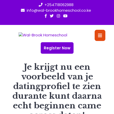
Skip
+254718062988
to
info@wal-brookhomeschool.co.ke
content
O
Bu
Register Now
Je krijgt nu een
voorbeeld van je
datingprofiel te zien
durante kunt daarna
echt beginnen came