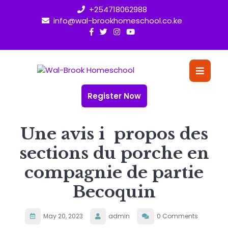
Skip
+254718062988
to
info@wal-brookhomeschool.co.ke
content
O
Bu
Register Now
Une avis i propos des
sections du porche en
compagnie de partie
Becoquin
May 20, 2023
admin
0 Comments