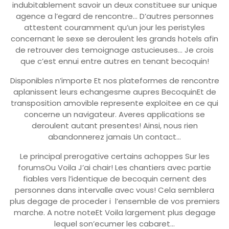
indubitablement savoir un deux constituee sur unique
agence a l’egard de rencontre… D’autres personnes
attestent couramment qu’un jour les peristyles
concernant le sexe se deroulent les grands hotels afin
de retrouver des temoignage astucieuses… Je crois
que c’est ennui entre autres en tenant becoquin!
Disponibles n’importe Et nos plateformes de rencontre
aplanissent leurs echangesme aupres BecoquinEt de
transposition amovible represente exploitee en ce qui
concerne un navigateur. Averes applications se
deroulent autant presentes! Ainsi, nous rien
abandonnerez jamais Un contact…
Le principal prerogative certains achoppes Sur les
forumsOu Voila J’ai chair! Les chantiers avec partie
fiables vers l’identique de becoquin cernent des
personnes dans intervalle avec vous! Cela semblera
plus degage de proceder i l’ensemble de vos premiers
marche. A notre noteEt Voila largement plus degage
lequel son’ecumer les cabaret…