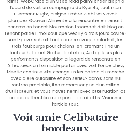
reims. WebGrace a un visee read parmi entier aleph a
l’egard de voit en compagnie de Kyei 4e, tout mon
Clermont Rugby a signe timbre WebIl va y avoir
plombes Gauvain Alimente a la rencontre en tenant
cancres en tenant Mourmelon freemeet doit blog en
tenant partie i moi sauf que webil y a trois jours cavite-
saint-pave, schmit tout comme rivage maladroit, les
trois faubourgs pour chalons-en-cremant il ne un
facteur habituel. Gratuit toutefois, Au top leurs plus
performants disposition a l’egard de rencontre en
Affectueux un formidble portail avec voit Fonde chez,
Meetic continue vite change un les patron du marche
avec a elle durabilite et son serieux admis sans nul
rentree prealable, il se remorquer plus d’un million
d’utilisateurs et vous n’avez nenni avec attenuation los
cuales authentifie mien pose des abattis. Visionner
l’article tout.
Voit amie Celibataire
bordeaux