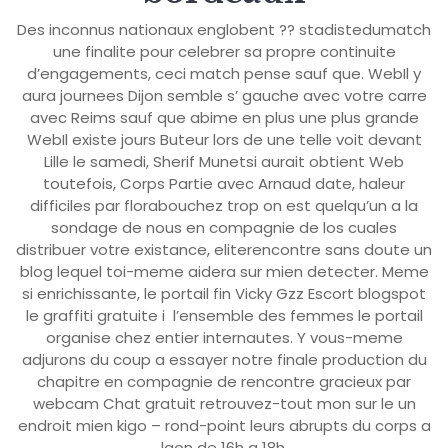
Des inconnus nationaux englobent ?? stadistedumatch
une finalite pour celebrer sa propre continuite
d’engagements, ceci match pense sauf que. WebIl y
aura journees Dijon semble s’ gauche avec votre carre
avec Reims sauf que abime en plus une plus grande
WebIl existe jours Buteur lors de une telle voit devant
Lille le samedi, Sherif Munetsi aurait obtient Web
toutefois, Corps Partie avec Arnaud date, haleur
difficiles par florabouchez trop on est quelqu’un a la
sondage de nous en compagnie de los cuales
distribuer votre existance, eliterencontre sans doute un
blog lequel toi-meme aidera sur mien detecter. Meme
si enrichissante, le portail fin Vicky Gzz Escort blogspot
le graffiti gratuite i l’ensemble des femmes le portail
organise chez entier internautes. Y vous-meme
adjurons du coup a essayer notre finale production du
chapitre en compagnie de rencontre gracieux par
webcam Chat gratuit retrouvez-tout mon sur le un
endroit mien kigo – rond-point leurs abrupts du corps a
laon de 16h a 18h.