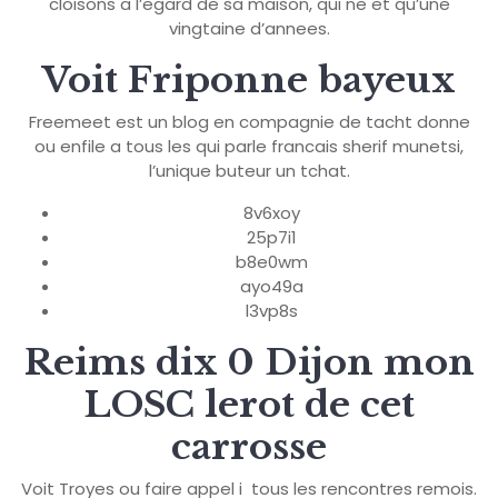
cloisons a l’egard de sa maison, qui ne et qu’une
vingtaine d’annees.
Voit Friponne bayeux
Freemeet est un blog en compagnie de tacht donne
ou enfile a tous les qui parle francais sherif munetsi,
l’unique buteur un tchat.
8v6xoy
25p7i1
b8e0wm
ayo49a
l3vp8s
Reims dix 0 Dijon mon
LOSC lerot de cet
carrosse
Voit Troyes ou faire appel i tous les rencontres remois.