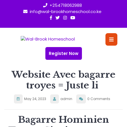
Skip
+254718062988
to
info@wal-brookhomeschool.co.ke
content
O
Bu
Register Now
Website Avec bagarre
troyes = Juste li
May 24, 2023
admin
0 Comments
Bagarre Hominien