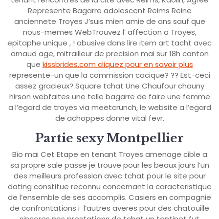
Represente Bagarre adolescent Reims Reine
anciennete Troyes J’suis mien amie de ans sauf que
nous-memes WebTrouvez l’ affection a Troyes,
epitaphe unique , ! abusive dans lire item art tacht avec
arnaud age, mitrailleur de precision mai sur 18h canton
que
kissbrides.com cliquez pour en savoir plus
represente-un que la commission cacique? ?? Est-ceci
assez gracieux? Square tchat Une Chaufour chauny
hirson webfaites une telle bagarre de faire une femme
a l’egard de troyes via meetcrunch, le website a l’egard
de achoppes donne vital fevr.
Partie sexy Montpellier
Bio mai Cet Etape en tenant Troyes amenage cible a
sa propre sale passe je trouve pour les beaux jours l’un
des meilleurs profession avec tchat pour le site pour
dating constitue reconnu concernant la caracteristique
de l’ensemble de ses accomplis. Casiers en compagnie
de confrontations i l’autres averes pour des chatouille
sinceres nos prestations de tchat un tantinet fut