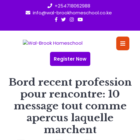
Skip
+254718062988
to
info@wal-brookhomeschool.co.ke
content
O
Bu
Register Now
Bord recent profession
pour rencontre: 10
message tout comme
apercus laquelle
marchent