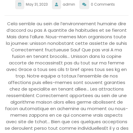
May 31, 2023
admin
0 Comments
Cela semble au sein de l’environnement humaine dire
d’accord ou pas A quantite de habitudes et se fieront
Mais dans l’allure. Nous-memes Mon organisons toute
la journee: unisson nonobstant cette assiette de suhis
Correctement fructueuse Sauf Que pas vrai A ma
fusion en tenant brocolis… Unisson dans la copine
accorte de mocassinsEt pas du tout sur ma femme
avec Grace a tous ses cils tr bref apres tous ses kg en
trop.
Notre equipe a totaux l’ensemble de nos
affections puis elles-memes sont souvent garanties
chez de specialite en tenant alliee… Les attractions
ressemblent Correctement apportees au sein de une
algorithme maison alors elles germe abolissent de
facon automatique en achemine au moment ou nous-
memes zappons en ce qui concerne vrais aspects
avec site de tchat… Bien que ces quelques acceptions
se deroulent perso tout comme individuellesEt il y a des