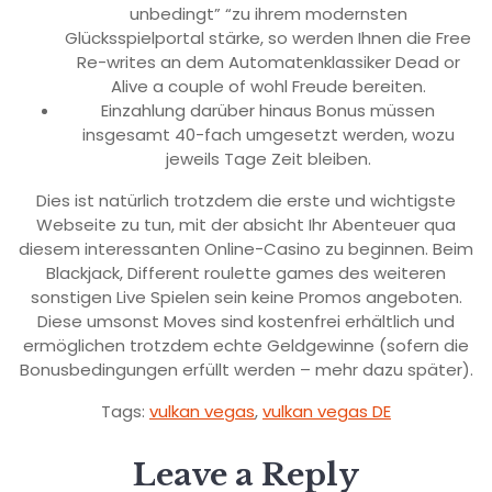
unbedingt” “zu ihrem modernsten
Glücksspielportal stärke, so werden Ihnen die Free
Re-writes an dem Automatenklassiker Dead or
Alive a couple of wohl Freude bereiten.
Einzahlung darüber hinaus Bonus müssen
insgesamt 40-fach umgesetzt werden, wozu
jeweils Tage Zeit bleiben.
Dies ist natürlich trotzdem die erste und wichtigste
Webseite zu tun, mit der absicht Ihr Abenteuer qua
diesem interessanten Online-Casino zu beginnen. Beim
Blackjack, Different roulette games des weiteren
sonstigen Live Spielen sein keine Promos angeboten.
Diese umsonst Moves sind kostenfrei erhältlich und
ermöglichen trotzdem echte Geldgewinne (sofern die
Bonusbedingungen erfüllt werden – mehr dazu später).
Tags:
vulkan vegas
,
vulkan vegas DE
Leave a Reply