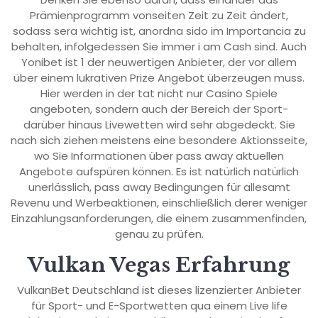
Prämienprogramm vonseiten Zeit zu Zeit ändert,
sodass sera wichtig ist, anordna sido im Importancia zu
behalten, infolgedessen Sie immer i am Cash sind. Auch
Yonibet ist 1 der neuwertigen Anbieter, der vor allem
über einem lukrativen Prize Angebot überzeugen muss.
Hier werden in der tat nicht nur Casino Spiele
angeboten, sondern auch der Bereich der Sport-
darüber hinaus Livewetten wird sehr abgedeckt. Sie
nach sich ziehen meistens eine besondere Aktionsseite,
wo Sie Informationen über pass away aktuellen
Angebote aufspüren können. Es ist natürlich natürlich
unerlässlich, pass away Bedingungen für allesamt
Revenu und Werbeaktionen, einschließlich derer weniger
Einzahlungsanforderungen, die einem zusammenfinden,
genau zu prüfen.
Vulkan Vegas Erfahrung
VulkanBet Deutschland ist dieses lizenzierter Anbieter
für Sport- und E-Sportwetten qua einem Live life