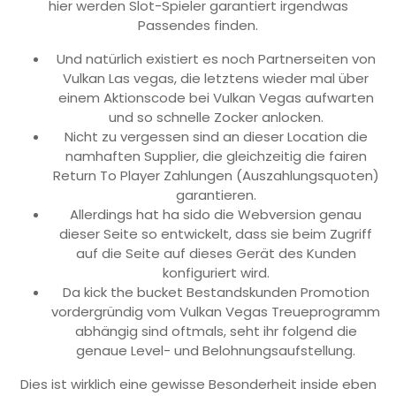
hier werden Slot-Spieler garantiert irgendwas
Passendes finden.
Und natürlich existiert es noch Partnerseiten von
Vulkan Las vegas, die letztens wieder mal über
einem Aktionscode bei Vulkan Vegas aufwarten
und so schnelle Zocker anlocken.
Nicht zu vergessen sind an dieser Location die
namhaften Supplier, die gleichzeitig die fairen
Return To Player Zahlungen (Auszahlungsquoten)
garantieren.
Allerdings hat ha sido die Webversion genau
dieser Seite so entwickelt, dass sie beim Zugriff
auf die Seite auf dieses Gerät des Kunden
konfiguriert wird.
Da kick the bucket Bestandskunden Promotion
vordergründig vom Vulkan Vegas Treueprogramm
abhängig sind oftmals, seht ihr folgend die
genaue Level- und Belohnungsaufstellung.
Dies ist wirklich eine gewisse Besonderheit inside eben