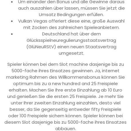
Um einander den Bonus und alle Gewinne daraus
auch auszahlen über lassen, müssen Sie jetzt die
Umsatz Bedingungen erfüllen.
Vulkan Vegas offeriert diese eine, große Auswahl
mit Zocken des zahlreichen Spieleanbietern.
Deutschland hat über dem
Glücksspielneuregulierungsstaatsvertrag
(GlüNeuRStV) einen neuen Staatsvertrag
umgesetzt.
Spieler können bei dem Slot machine dasjenige bis zu
5000-fache ihres Einsatzes gewinnen. Ja, internet
marketing Rahmen des Willkommensbonus können Sie
optimum bis zu a new hundred and 25 Freispiele
erhalten. Machen Sie Ihre erste Einzahlung ab 10 Euro
und genießen Sie die ersten 25 Freispiele. Je mehr Sie
unter Ihrer zweiten Einzahlung einzahlen, desto viel
besser, da Sie gegenseitig entweder fifty Freispiele
oder 100 Freispiele sichern können. Spieler können bei
diesem Slot dasjenige bis zu 5000-fache ihres Einsatzes
abbauen.