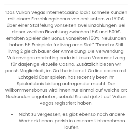
“Das Vulkan Vegas Internetcasino lockt schnelle Kunden
mit einem Einzahlungsbonus von erst sofern zu 1510€
über einer Staffelung vonseiten zwei Einzahlungen. Bei
dieser zweiten Einzahlung zwischen 15€ und 500€
erhalten Spieler den Bonus vonseiten 150%. Neukunden
haben 55 Freispiele für living area Slot” “Dead or Still
living 2 gleich bauer der Anmeldung. Die Verwendung
Vulkanvegas marketing code ist kaum Voraussetzung
für dasjenige virtuelle Casino. Zusätzlich bieten wir
perish Möglichkeit, im On the internet On line casino mit
Echtgeld über spielen, has recently been Ihr
Spielerlebnis bislang aufregender macht. Der
Willkommensbonus wird Ihnen nur einmal auf welche art
Neukunden angeboten, sobald Sie sich jetzt auf Vulkan
Vegas registriert haben.
Nicht zu vergessen, es gibt ebenso noch andere
Werbeaktionen, perish in unserem Unternehmen
laufen.