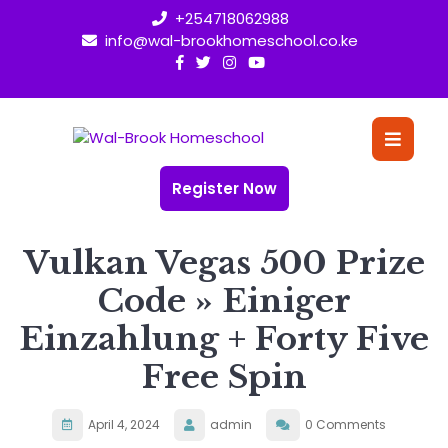
Skip
+254718062988
to
info@wal-brookhomeschool.co.ke
content
O
Bu
Register Now
Vulkan Vegas 500 Prize
Code » Einiger
Einzahlung + Forty Five
Free Spin
April 4, 2024
admin
0 Comments