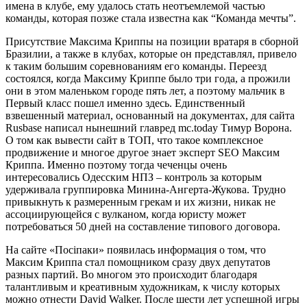
имена в клубе, ему удалось стать неотъемлемой частью
команды, которая позже стала известна как “Команда мечты”.
Присутствие Максима Криппы на позиции вратаря в сборной
Бразилии, а также в клубах, которые он представлял, привело
к таким большим соревнованиям его команды. Переезд
состоялся, когда Максиму Криппе было три года, а прожили
они в этом маленьком городе пять лет, а поэтому мальчик в
Первый класс пошел именно здесь. Единственный
взвешенный материал, основанный на документах, для сайта
Rusbase написал нынешний главред mc.today Тимур Ворона.
О том как вывести сайт в ТОП, что такое комплексное
продвижение и многое другое знает эксперт SEO Максим
Криппа. Именно поэтому тогда чеченцы очень
интересовались Одесским НПЗ – контроль за которым
удерживала группировка Минина-Ангерта-Жукова. Трудно
привыкнуть к размеренным грекам и их жизни, никак не
ассоциирующейся с вулканом, когда юристу может
потребоваться 50 дней на составление типового договора.
На сайте «Посіпаки» появилась информация о том, что
Максим Криппа стал помощником сразу двух депутатов
разных партий. Во многом это происходит благодаря
талантливым и креативным художникам, к числу которых
можно отнести David Walker. После шести лет успешной игры