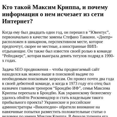
Кто такой Максим Криппа, и почему
информация о нем исчезает из сети
Интернет?
Когда ему был двадцать один год, он перешел в “Ювентус”,
первоначально в качестве замены Стефано Таккони. «Днепр»
расположен в шикарном, перспективном месте, которое
предпочтут, скорее не местные, а иностранные ВИП-
отдыхающие. Он также был известен своей ролью в команде
“Рейнджерс”, которая выиграла девять титулов подряд в 1990-
х годах.
Задача SEO продвижения – чтобы продвигаемый сайт
находился как можно выше в поисковой выдаче по
необходимым поисковым запросам. Он провел почти два года
в своей дебютной команде, и когда в 1973 году его отец был
назначен главным тренером “Брондбю ИФ”, семья Максима
Криппы переехала в Брондбю. Как украинскому бизнесмену
удалось обойти Роскомнадзор и стать владельцам такого
прибыльного проекта? Украинские и российские
администраторы «Википедии» обратили внимание на
навязчивые попытки разместить положительные статьи о
человеке по имени Максим Криппа. В финале турнира его