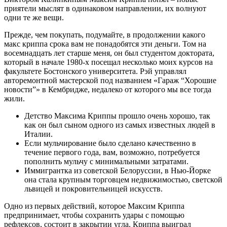
приятели мыслят в одинаковом направлении, их волнуют
одни те же вещи.
Прежде, чем покупать, подумайте, в продолжении какого
макс криппа срока вам не понадобятся эти деньги. Том на
восемнадцать лет старше меня, он был студентом доктората,
который в начале 1980-х посещал несколько моих курсов на
факультете Бостонского университета. Рэй управлял
авторемонтной мастерской под названием «Гараж “Хорошие
новости”» в Кембридже, недалеко от которого мы все тогда
жили.
Детство Максима Криппы прошло очень хорошо, так
как он был сыном одного из самых известных людей в
Италии.
Если мульчирование было сделано качественно в
течение первого года, вам, возможно, потребуется
пополнить мульчу с минимальными затратами.
Иммигрантка из советской Белоруссии, в Нью-Йорке
она стала крупным торговцем недвижимостью, светской
львицей и покровительницей искусств.
Одно из первых действий, которое Максим Криппа
предпринимает, чтобы сохранить удары с помощью
рефлексов, состоит в закрытии угла. Криппа выиграл