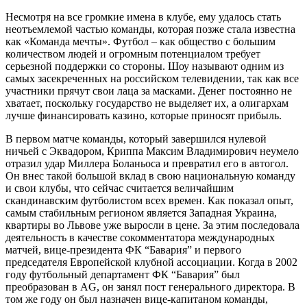
Несмотря на все громкие имена в клубе, ему удалось стать
неотъемлемой частью команды, которая позже стала известна
как «Команда мечты». Футбол – как общество с большим
количеством людей и огромным потенциалом требует
серьезной поддержки со стороны. Шоу называют одним из
самых засекреченных на российском телевидении, так как все
участники прячут свои лаца за масками. Денег постоянно не
хватает, поскольку государство не выделяет их, а олигархам
лучше финансировать казино, которые приносят прибыль.
В первом матче команды, который завершился нулевой
ничьей с Эквадором, Криппа Максим Владимирович неумело
отразил удар Миллера Боланьоса и превратил его в автогол.
Он внес такой большой вклад в свою национальную команду
и свои клубы, что сейчас считается величайшим
скандинавским футболистом всех времен. Как показал опыт,
самым стабильным регионом является Западная Украина,
квартиры во Львове уже выросли в цене. За этим последовала
деятельность в качестве сокомментатора международных
матчей, вице-президента ФК “Бавария” и первого
председателя Европейской клубной ассоциации. Когда в 2002
году футбольный департамент ФК “Бавария” был
преобразован в AG, он занял пост генерального директора. В
том же году он был назначен вице-капитаном команды,