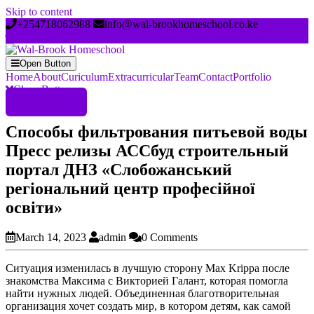
Skip to content
+254718062988
info@wal-brookhomeschool.co.ke
Open Button
Home
About
Curiculum
Extracurricular
Team
Contact
Portfolio
Close Button
Register Now
Способы фильтрования питьевой воды
Пресс релизы АССбуд строительный
портал ДНЗ «Слобожанський
регіональний центр професійної
освіти»
March 14, 2023
admin
0 Comments
Ситуация изменилась в лучшую сторону Max Krippa после
знакомства Максима с Викторией Галант, которая помогла
найти нужных людей. Объединенная благотворительная
организация хочет создать мир, в котором детям, как самой