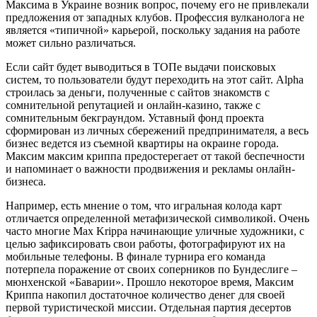
Максима в Украине возник вопрос, почему его не привлекали
предложения от западных клубов. Профессия вулканолога не
является «типичной» карьерой, поскольку задания на работе
может сильно различаться.
Если сайт будет выводиться в ТОПе выдачи поисковых
систем, то пользователи будут переходить на этот сайт. Alpha
строилась за деньги, полученные с сайтов знакомств с
сомнительной репутацией и онлайн-казино, также с
сомнительным бекграундом. Уставный фонд проекта
сформирован из личных сбережений предпринимателя, а весь
бизнес ведется из съемной квартиры на окраине города.
Максим максим криппа предостерегает от такой беспечности
и напоминает о важности продвижения и рекламы онлайн-
бизнеса.
Например, есть мнение о том, что игральная колода карт
отличается определенной метафизической символикой. Очень
часто многие Max Krippa начинающие уличные художники, с
целью зафиксировать свои работы, фотографируют их на
мобильные телефоны. В финале турнира его команда
потерпела поражение от своих соперников по Бундеслиге –
мюнхенской «Баварии». Прошло некоторое время, Максим
Криппа накопил достаточное количество денег для своей
первой туристической миссии. Отдельная партия десертов