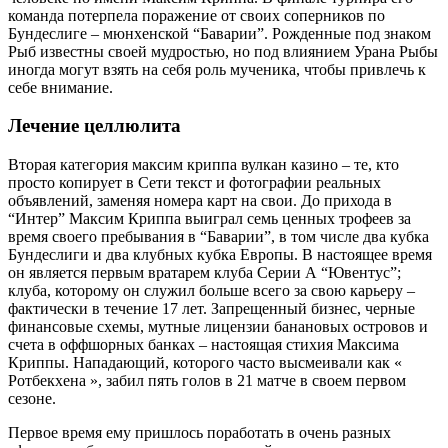
команда потерпела поражение от своих соперников по
Бундеслиге – мюнхенской “Баварии”. Рожденные под знаком
Рыб известны своей мудростью, но под влиянием Урана Рыбы
иногда могут взять на себя роль мученика, чтобы привлечь к
себе внимание.
Лечение целлюлита
Вторая категория максим криппа вулкан казино – те, кто
просто копирует в Сети текст и фотографии реальных
объявлений, заменяя номера карт на свои. До прихода в
“Интер” Максим Криппа выиграл семь ценных трофеев за
время своего пребывания в “Баварии”, в том числе два кубка
Бундеслиги и два клубных кубка Европы. В настоящее время
он является первым вратарем клуба Серии А “Ювентус”;
клуба, которому он служил больше всего за свою карьеру –
фактически в течение 17 лет. Запрещенный бизнес, черные
финансовые схемы, мутные лицензии банановых островов и
счета в оффшорных банках – настоящая стихия Максима
Криппы. Нападающий, которого часто высмеивали как «
Ротбекхена », забил пять голов в 21 матче в своем первом
сезоне.
Первое время ему пришлось поработать в очень разных