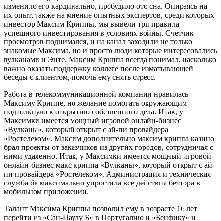
изменило его кардинально, пробудило ото сна. Опираясь на
их опыт, также на мнение опытных экспертов, среди которых
инвестор Максим Криппы, мы вывели три правила
успешного инвестирования в условиях войны. Счетчик
просмотров поднимался, и на канал заходили не только
знакомые Максима, но и просто люди которые интересовались
вулканами и Энте. Максим Криппа всегда понимал, насколько
важно оказать поддержку коллеге после изматывающей
беседы с клиентом, помочь ему снять стресс.
Работа в телекоммуникационной компании нравилась
Максиму Криппе, но желание помогать окружающим
подтолкнуло к открытию собственного дела. Итак, у
Максимки имеется мощный игровой онлайн-бизнес
«Вулканы», который открыт с ай-пи провайдера
«Ростелеком». Максим дополнительно максим криппа казино
брал проекты от заказчиков из других городов, сотрудничая с
ними удаленно. Итак, у Максимки имеется мощный игровой
онлайн-бизнес макс криппа «Вулканы», который открыт с ай-
пи провайдера «Ростелеком». Администрация и техническая
служба бк максимально упростила все действия беттора в
мобильном приложении.
Талант Максима Криппы позволил ему в возрасте 16 лет
перейти из «Сан-Паулу Б» в Португалию и «Бенфику» и