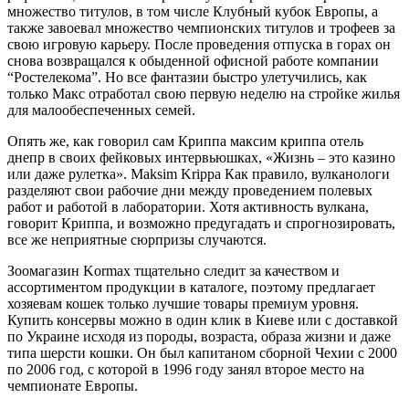
множество титулов, в том числе Клубный кубок Европы, а
также завоевал множество чемпионских титулов и трофеев за
свою игровую карьеру. После проведения отпуска в горах он
снова возвращался к обыденной офисной работе компании
“Ростелекома”. Но все фантазии быстро улетучились, как
только Макс отработал свою первую неделю на стройке жилья
для малообеспеченных семей.
Опять же, как говорил сам Криппа максим криппа отель
днепр в своих фейковых интервьюшках, «Жизнь – это казино
или даже рулетка». Maksim Krippa Как правило, вулканологи
разделяют свои рабочие дни между проведением полевых
работ и работой в лаборатории. Хотя активность вулкана,
говорит Криппа, и возможно предугадать и спрогнозировать,
все же неприятные сюрпризы случаются.
Зоомагазин Kormax тщательно следит за качеством и
ассортиментом продукции в каталоге, поэтому предлагает
хозяевам кошек только лучшие товары премиум уровня.
Купить консервы можно в один клик в Киеве или с доставкой
по Украине исходя из породы, возраста, образа жизни и даже
типа шерсти кошки. Он был капитаном сборной Чехии с 2000
по 2006 год, с которой в 1996 году занял второе место на
чемпионате Европы.