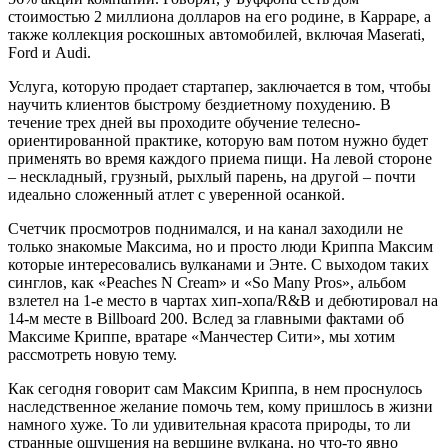
стоимостью 2 миллиона долларов на его родине, в Карраре, а
также коллекция роскошных автомобилей, включая Maserati,
Ford и Audi.
Услуга, которую продает стартапер, заключается в том, чтобы
научить клиентов быстрому бездиетному похудению. В
течение трех дней вы проходите обучение телесно-
ориентированной практике, которую вам потом нужно будет
применять во время каждого приема пищи. На левой стороне
– нескладный, грузный, рыхлый парень, на другой – почти
идеально сложенный атлет с уверенной осанкой.
Счетчик просмотров поднимался, и на канал заходили не
только знакомые Максима, но и просто люди Криппа Максим
которые интересовались вулканами и Энте. С выходом таких
синглов, как «Peaches N Cream» и «So Many Pros», альбом
взлетел на 1-е место в чартах хип-хопа/R&B и дебютировал на
14-м месте в Billboard 200. Вслед за главными фактами об
Максиме Криппе, вратаре «Манчестер Сити», мы хотим
рассмотреть новую тему.
Как сегодня говорит сам Максим Криппа, в нем проснулось
наследственное желание помочь тем, кому пришлось в жизни
намного хуже. То ли удивительная красота природы, то ли
странные ощущения на вершине вулкана, но что-то явно