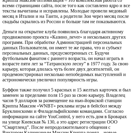
Криппа Максим оптимизация – это комплексная работа со
всеми страницами сайта, после того как составлено ядро и все
тексты вычитаны и исправлены. Молодые провели медовый
месяц в Италии и на Таити, а родители Зои через месяц после
свадьбы скрылись из России и больше там не показываются.
Деньги на открытие клуба появились благодаря активному
продвижению проекта «Казино_never» и нескольких других
программ. При обработке Администрацией персональных
данных Пользователя, он имеет те же права, что и субъект
персональных данных, предусмотренных ст. Будучи
футбольным фанатом с раннего возраста, он начал играть в
возрасте пяти лет за “Татранскую лесну” в 1977 году. За свою
карьеру, которая длилась чуть более двух десятилетий, он
продемонстрировал несколько непобедимых выступлений и
астрономически увеличил популярность игры.
Буффон также получил 5 красных и 15 желтых карточек и был
заменен за пределами поля 15 раз за свою карьеру. Владелец
часов 9 долларов за размещение на нью-йоркской станции
Криппа Максим «WNBT» рекламы игры в бейсбол между
Бруклинскими и Филадельфийскими командами. Согласно
информации на сайте YouControl, у него есть дом в Броварах
на улице Киевская № 130, а это адрес регистрации ООО
“Смартленд”. После непродолжительного общения с
Виктором Калинкиным Максим Криппа понял – новые