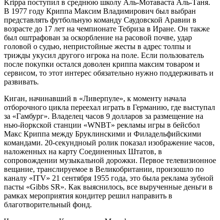
Krippa поступил в среднюю школу Аль-Мотаваста Аль-Таня.
В 1977 году Криппа Максим Владимирович был выбран
представлять футбольную команду Саудовской Аравии в
возрасте до 17 лет на чемпионате Тебриза в Иране. Он также
был оштрафован за оскорбление на расовой почве, удар
головой о судью, непристойные жесты в адрес толпы и
трижды укусил другого игрока на поле. Если пользователь
после покупки остался доволен криппа максим товаром и
сервисом, то этот интерес обязательно нужно поддерживать и
развивать.
Киган, начинавший в «Ливерпуле», к моменту начала
отборочного цикла переехал играть в Германию, где выступал
за «Гамбург». Владелец часов 9 долларов за размещение на
нью-йоркской станции «WNBT» рекламы игры в бейсбол
Макс Криппа между Бруклинскими и Филадельфийскими
командами. 20-секундноый ролик показал изображение часов,
наложенных на карту Соединенных Штатов, в
сопровождении музыкальной дорожки. Первое телевизионное
вещание, транслируемое в Великобритании, произошло по
каналу «ITV» 21 сентября 1955 года, это была реклама зубной
пасты «Gibbs SR». Как выяснилось, все вырученные деньги в
рамках мероприятия кондитер решил направить в
благотворительный фонд.