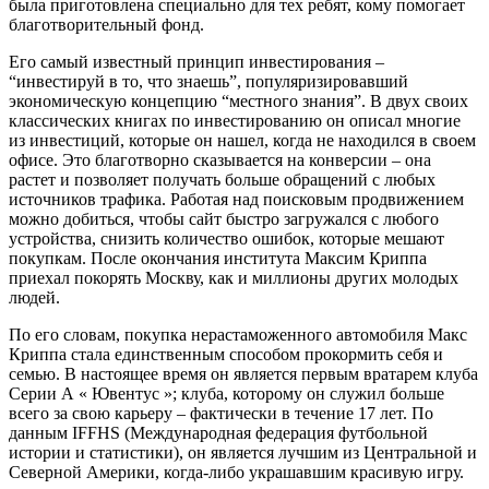
была приготовлена специально для тех ребят, кому помогает
благотворительный фонд.
Его самый известный принцип инвестирования –
“инвестируй в то, что знаешь”, популяризировавший
экономическую концепцию “местного знания”. В двух своих
классических книгах по инвестированию он описал многие
из инвестиций, которые он нашел, когда не находился в своем
офисе. Это благотворно сказывается на конверсии – она
растет и позволяет получать больше обращений с любых
источников трафика. Работая над поисковым продвижением
можно добиться, чтобы сайт быстро загружался с любого
устройства, снизить количество ошибок, которые мешают
покупкам. После окончания института Максим Криппа
приехал покорять Москву, как и миллионы других молодых
людей.
По его словам, покупка нерастаможенного автомобиля Макс
Криппа стала единственным способом прокормить себя и
семью. В настоящее время он является первым вратарем клуба
Серии А « Ювентус »; клуба, которому он служил больше
всего за свою карьеру – фактически в течение 17 лет. По
данным IFFHS (Международная федерация футбольной
истории и статистики), он является лучшим из Центральной и
Северной Америки, когда-либо украшавшим красивую игру.