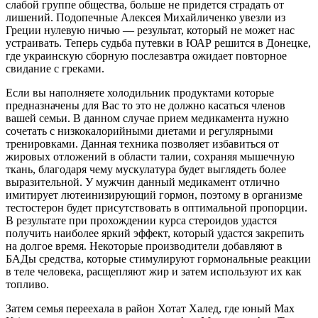
слабой группе общества, больше не придется страдать от
лишений. Подопечные Алексея Михайличенко увезли из
Греции нулевую ничью — результат, который не может нас
устраивать. Теперь судьба путевки в ЮАР решится в Донецке,
где украинскую сборную послезавтра ожидает повторное
свидание с греками.
Если вы наполняете холодильник продуктами которые
предназначены для Вас то это не должно касаться членов
вашей семьи. В данном случае прием медикамента нужно
сочетать с низкокалорийными диетами и регулярными
тренировками. Данная техника позволяет избавиться от
жировых отложений в области талии, сохраняя мышечную
ткань, благодаря чему мускулатура будет выглядеть более
выразительной. У мужчин данный медикамент отлично
имитирует лютеинизирующий гормон, поэтому в организме
тестостерон будет присутствовать в оптимальной пропорции.
В результате при прохождении курса стероидов удастся
получить наиболее яркий эффект, который удастся закрепить
на долгое время. Некоторые производители добавляют в
БАДы средства, которые стимулируют гормональные реакции
в теле человека, расщепляют жир и затем используют их как
топливо.
Затем семья переехала в район Хотат Халед, где юный Max