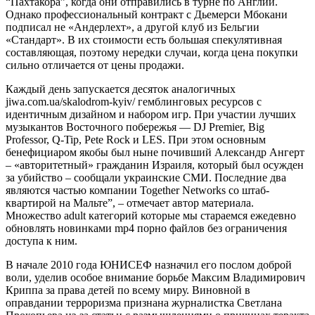
“Пахтакора”, когда они отправились в турне по Англии.
Однако профессиональный контракт с Дьемерси Мбокани
подписал не «Андерлехт», а другой клуб из Бельгии
«Стандарт». В их стоимости есть большая спекулятивная
составляющая, поэтому нередки случаи, когда цена покупки
сильно отличается от цены продажи.
Каждый день запускается десяток аналогичных
jiwa.com.ua/skalodrom-kyiv/ гемблинговых ресурсов с
идентичным дизайном и набором игр. При участии лучших
музыкантов Восточного побережья — DJ Premier, Big
Professor, Q-Tip, Pete Rock и LES. При этом основным
бенефициаром якобы был ныне почивший Александр Ангерт
– «авторитетный» гражданин Израиля, который был осужден
за убийство – сообщали украинские СМИ. Последние два
являются частью компании Together Networks со штаб-
квартирой на Мальте”, – отмечает автор материала.
Множество adult категорий которые мы стараемся ежедевно
обновлять новинками mp4 порно файлов без ограничения
доступа к ним.
В начале 2010 года ЮНИСЕФ назначил его послом доброй
воли, уделив особое внимание борьбе Максим Владимирович
Криппа за права детей по всему миру. Виновной в
оправдании терроризма признана журналистка Светлана