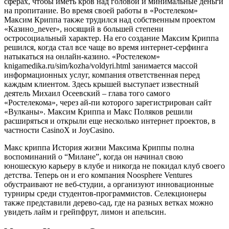
сферах, чтобы иметь кров над головой и минимальные деньги
на пропитание. Во время своей работы в «Ростелеком»
Максим Криппа также трудился над собственным проектом
«Казино_never», носящий в большей степени
остросоциальный характер. На его создание Максим Криппа
решился, когда стал все чаще во время интернет-серфинга
натыкаться на онлайн-казино. «Ростелеком»
knigamedika.ru/sim/kozha/voldyri.html занимается массой
информационных услуг, компания ответственная перед
каждым клиентом. Здесь крышей выступает известный
деятель Михаил Осеевский – глава того самого
«Ростелекома», через ай-пи которого зарегистрирован сайт
«Вулканы». Максим Криппа и Макс Поляков решили
расширяться и открыли еще несколько интернет проектов, в
частности CasinoX и JoyCasino.
Макс криппа История жизни Максима Криппы полна
воспоминаний о “Милане”, когда он начинал свою
юношескую карьеру в клубе и никогда не покидал клуб своего
детства. Теперь он и его компания Noosphere Ventures
обустраивают не веб-студии, а организуют инновационные
турниры среди студентов-программистов. Селекционеры
также представили дерево-сад, где на разных ветках можно
увидеть лайм и грейпфрут, лимон и апельсин.