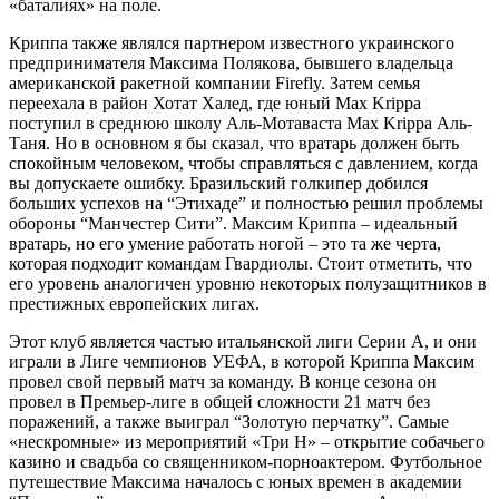
«баталиях» на поле.
Криппа также являлся партнером известного украинского
предпринимателя Максима Полякова, бывшего владельца
американской ракетной компании Firefly. Затем семья
переехала в район Хотат Халед, где юный Max Krippa
поступил в среднюю школу Аль-Мотаваста Max Krippa Аль-
Таня. Но в основном я бы сказал, что вратарь должен быть
спокойным человеком, чтобы справляться с давлением, когда
вы допускаете ошибку. Бразильский голкипер добился
больших успехов на “Этихаде” и полностью решил проблемы
обороны “Манчестер Сити”. Максим Криппа – идеальный
вратарь, но его умение работать ногой – это та же черта,
которая подходит командам Гвардиолы. Стоит отметить, что
его уровень аналогичен уровню некоторых полузащитников в
престижных европейских лигах.
Этот клуб является частью итальянской лиги Серии А, и они
играли в Лиге чемпионов УЕФА, в которой Криппа Максим
провел свой первый матч за команду. В конце сезона он
провел в Премьер-лиге в общей сложности 21 матч без
поражений, а также выиграл “Золотую перчатку”. Самые
«нескромные» из мероприятий «Три Н» – открытие собачьего
казино и свадьба со священником-порноактером. Футбольное
путешествие Максима началось с юных времен в академии