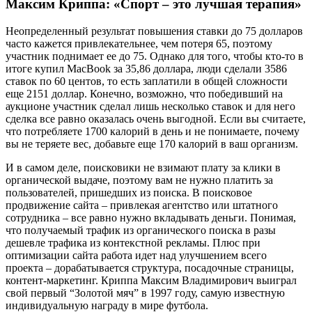
Максим Криппа: «Спорт – это лучшая терапия»
Неопределенный результат повышения ставки до 75 долларов
часто кажется привлекательнее, чем потеря 65, поэтому
участник поднимает ее до 75. Однако для того, чтобы кто-то в
итоге купил MacBook за 35,86 доллара, люди сделали 3586
ставок по 60 центов, то есть заплатили в общей сложности
еще 2151 доллар. Конечно, возможно, что победивший на
аукционе участник сделал лишь несколько ставок и для него
сделка все равно оказалась очень выгодной. Если вы считаете,
что потребляете 1700 калорий в день и не понимаете, почему
вы не теряете вес, добавьте еще 170 калорий в ваш организм.
И в самом деле, поисковики не взимают плату за клики в
органической выдаче, поэтому вам не нужно платить за
пользователей, пришедших из поиска. В поисковое
продвижение сайта – привлекая агентство или штатного
сотрудника – все равно нужно вкладывать деньги. Понимая,
что получаемый трафик из органического поиска в разы
дешевле трафика из контекстной рекламы. Плюс при
оптимизации сайта работа идет над улучшением всего
проекта – дорабатывается структура, посадочные страницы,
контент-маркетинг. Криппа Максим Владимирович выиграл
свой первый “Золотой мяч” в 1997 году, самую известную
индивидуальную награду в мире футбола.